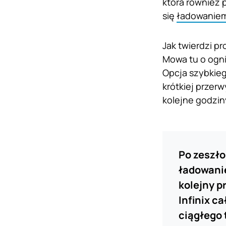
która również p
się
ładowanie
Jak twierdzi p
Mowa tu o ogni
Opcja szybkieg
krótkiej przer
kolejne godzin
Po zeszł
ładowanie
kolejny p
Infinix c
ciągłego 