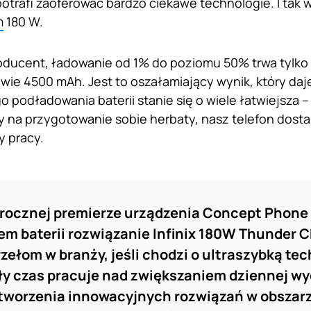
otrafi zaoferować bardzo ciekawe technologie. I tak w
m
180 W.
roducent, ładowanie od 1% do poziomu 50% trwa tylko 
wie 4500 mAh. Jest to oszałamiający wynik, który da
o podładowania baterii stanie się o wiele łatwiejsza 
wy na przygotowanie sobie herbaty, nasz telefon dosta
y pracy.
orocznej premierze urządzenia Concept Phone
m baterii rozwiązanie Infinix 180W Thunder 
rzełom w branży, jeśli chodzi o ultraszybką te
ały czas pracuje nad zwiększaniem dziennej w
tworzenia innowacyjnych rozwiązań w obszarz