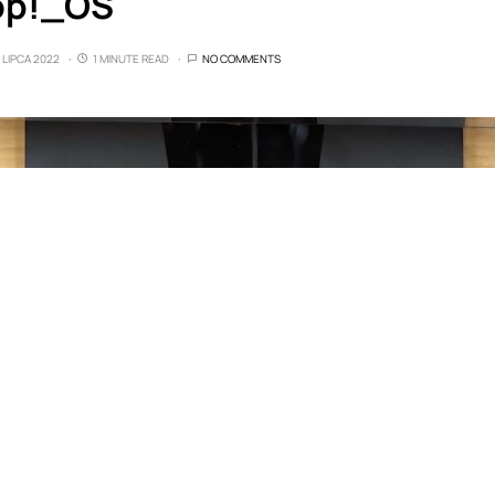
op!_OS
 LIPCA 2022
1 MINUTE READ
NO COMMENTS