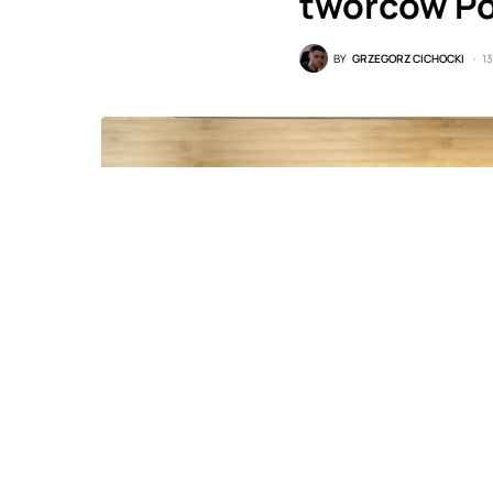
twórców P
BY
GRZEGORZ CICHOCKI
13