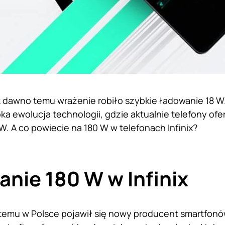
k dawno temu wrażenie robiło szybkie ładowanie 18 W.
a ewolucja technologii, gdzie aktualnie telefony of
W. A co powiecie na 180 W w telefonach Infinix?
nie 180 W w Infinix
 temu w Polsce pojawił się nowy producent smartfon