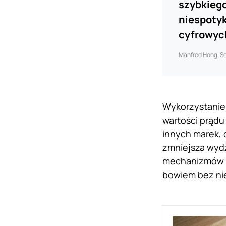
szybkieg
niespotyk
cyfrowyc
Manfred Hong, Sen
Wykorzystanie 
wartości prądu
innych marek, 
zmniejsza wydz
mechanizmów z
bowiem bez nie