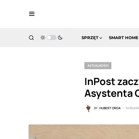
SPRZĘT
SMART HOME
AKTUALNOŚCI
InPost zac
Asystenta 
BY
HUBERT ORDA
9 GRUDNI