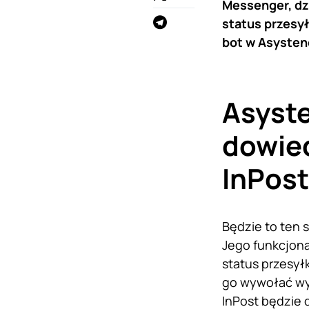
Messenger, dz
status przesył
bot w Asysten
Asyst
dowied
InPost
Będzie to ten 
Jego funkcjona
status przesyłk
go wywołać wys
InPost będzie