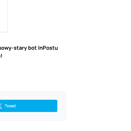
nowy-stary bot InPostu
h!
Tweet