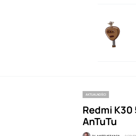
AKTUALNOŚCI
Redmi K30 
AnTuTu
BY
MATEUSZ KACA
9 GRUDN