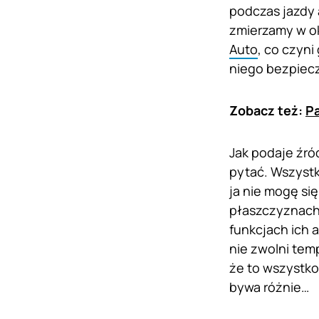
podczas jazdy 
zmierzamy w o
Auto
, co czyn
niego bezpiecz
Zobacz też:
Pa
Jak podaje źród
pytać. Wszystk
ja nie mogę się
płaszczyznach.
funkcjach ich a
nie zwolni tem
że to wszystko 
bywa różnie…