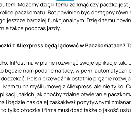
autem. Możemy dzięki temu zerknąć czy paczka jest j
kolice paczkomatu. Bot powinien być dostępny równi
i go jeszcze bardziej funkcjonalnym. Dzięki temu pow
nie także podczas jazdy.
czki z Aliexpress będą lądować w Paczkomatach? Tak
ło, InPost ma w planie rozwinąć swoje aplikacje tak, b
o będzie nam podane na tacy, w pełni automatycznie. 
 doczekać. Polski przewoźnik ostatnio prężnie rozwija
 Mam tu na myśli umowę z Aliexpress, ale nie tylko. 
plikacji, takich jak choćby zdalne otwieranie paczkoma
pa i będzie nas dalej zaskakiwał pozytywnymi zmianam
to tylko otoczka i firma musi dbać także o jakość usłu