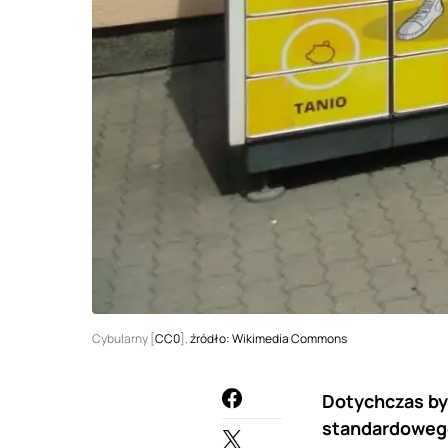
Cybularny [
CC0
],
źródło: Wikimedia Commons
Dotychczas by
standardowego