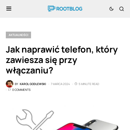
AKTUALNOŚCI
Jak naprawić telefon, który
zawiesza się przy
włączaniu?
BY
KAROL GODLEWSKI
7 MARCA 2024
5 MINUTE READ
0 COMMENTS