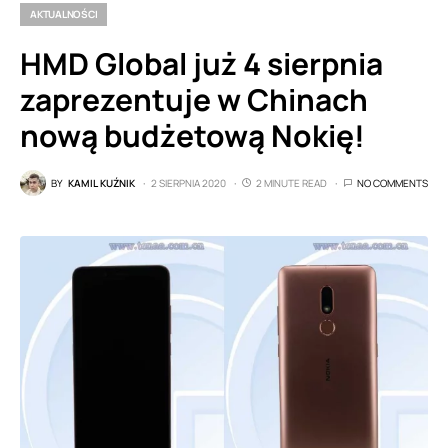
AKTUALNOŚCI
HMD Global już 4 sierpnia
zaprezentuje w Chinach
nową budżetową Nokię!
BY
KAMIL KUŹNIK
2 SIERPNIA 2020
2 MINUTE READ
NO COMMENTS