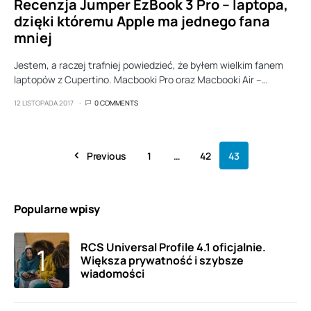
Recenzja Jumper EzBook 3 Pro – laptopa,
dzięki któremu Apple ma jednego fana
mniej
Jestem, a raczej trafniej powiedzieć, że byłem wielkim fanem
laptopów z Cupertino. Macbooki Pro oraz Macbooki Air –…
12 LISTOPADA 2017
0 COMMENTS
Previous
1
…
42
43
Popularne wpisy
RCS Universal Profile 4.1 oficjalnie.
Większa prywatność i szybsze
wiadomości