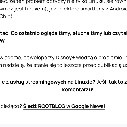
ć, że ten problem dotyczy nie tylko Linuxa, ale rów
wnież jest Linuxem), jak i niektóre smartfony z Andro
Chin).
tać:
Co ostatnio oglądaliśmy, słuchaliśmy lub czyt
CW
wiadomo, deweloperzy Disney+ wiedzą o problemie i 
nadzieję, że stanie się to jeszcze przed publikacją u
ie z usług streamingowych na Linuxie? Jeśli tak to z
komentarzu!
 bieżąco?
Śledź ROOTBLOG w Google News!