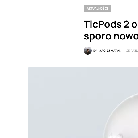
AKTUALNOŚCI
TicPods 2 o
sporo nowo
BY
MACIEJ MATAN
25 PAŹD