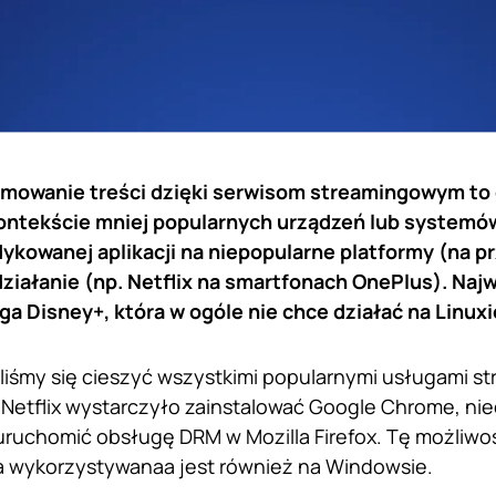
mowanie treści dzięki serwisom streamingowym to 
ontekście mniej popularnych urządzeń lub system
ykowanej aplikacji na niepopularne platformy (na p
 działanie (np. Netflix na smartfonach OnePlus). N
a Disney+, która w ogóle nie chce działać na Linuxi
liśmy się cieszyć wszystkimi popularnymi usługami s
 Netflix wystarczyło zainstalować Google Chrome, n
uruchomić obsługę DRM w Mozilla Firefox. Tę możliw
a wykorzystywanaa jest również na Windowsie.