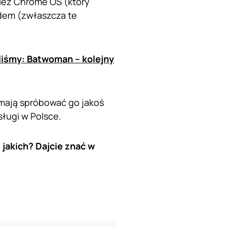
nież Chrome OS (który
idem (zwłaszcza te
aliśmy: Batwoman – kolejny
mają spróbować go jakoś
sługi w Polsce.
 jakich? Dajcie znać w