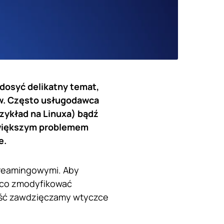
dosyć delikatny temat,
ów. Często usługodawca
rzykład na Linuxa) bądź
ajwiększym problemem
e.
treamingowymi. Aby
ieco zmodyfikować
ość zawdzięczamy wtyczce