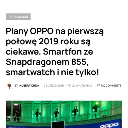
AKTUALNOŚCI
Plany OPPO na pierwszą
połowę 2019 roku są
ciekawe. Smartfon ze
Snapdragonem 855,
smartwatch i nie tylko!
BY
HUBERT ORDA
2 LUTEGO 2019
2 MINUTE READ
NO COMMENTS