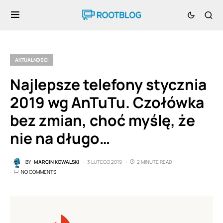
AKTUALNOŚCI
Najlepsze telefony stycznia
2019 wg AnTuTu. Czołówka
bez zmian, choć myślę, że
nie na długo…
BY
MARCIN KOWALSKI
3 LUTEGO 2019
2 MINUTE READ
NO COMMENTS