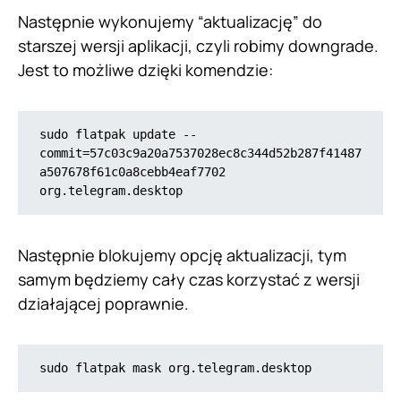
Następnie wykonujemy “aktualizację” do
starszej wersji aplikacji, czyli robimy downgrade.
Jest to możliwe dzięki komendzie:
sudo flatpak update --
commit=57c03c9a20a7537028ec8c344d52b287f41487
a507678f61c0a8cebb4eaf7702 
org.telegram.desktop
Następnie blokujemy opcję aktualizacji, tym
samym będziemy cały czas korzystać z wersji
działającej poprawnie.
sudo flatpak mask org.telegram.desktop