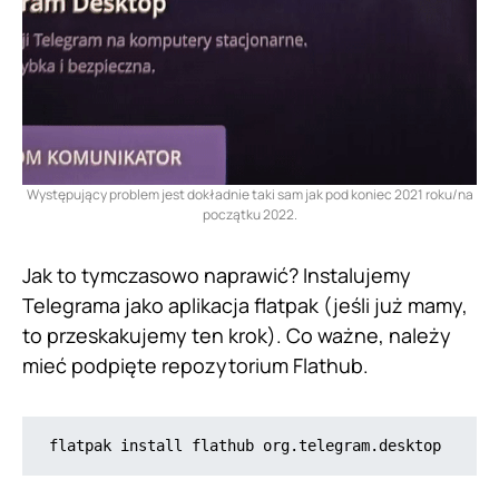
Występujący problem jest dokładnie taki sam jak pod koniec 2021 roku/na
początku 2022.
Jak to tymczasowo naprawić? Instalujemy
Telegrama jako aplikacja flatpak (jeśli już mamy,
to przeskakujemy ten krok). Co ważne, należy
mieć podpięte repozytorium Flathub.
flatpak install flathub org.telegram.desktop