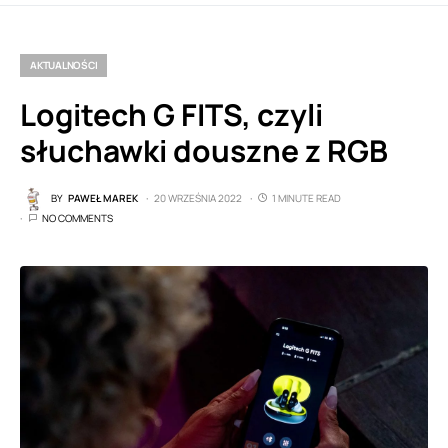
AKTUALNOŚCI
Logitech G FITS, czyli
słuchawki douszne z RGB
BY
PAWEŁ MAREK
20 WRZEŚNIA 2022
1 MINUTE READ
NO COMMENTS