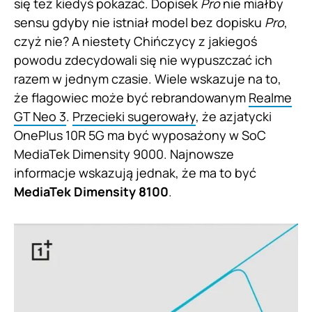
się też kiedyś pokazać. Dopisek
Pro
nie miałby
sensu gdyby nie istniał model bez dopisku
Pro
,
czyż nie? A niestety Chińczycy z jakiegoś
powodu zdecydowali się nie wypuszczać ich
razem w jednym czasie. Wiele wskazuje na to,
że flagowiec może być rebrandowanym
Realme
GT Neo 3
.
Przecieki sugerowały
, że azjatycki
OnePlus 10R 5G ma być wyposażony w SoC
MediaTek Dimensity 9000. Najnowsze
informacje wskazują jednak, że ma to być
MediaTek Dimensity 8100
.