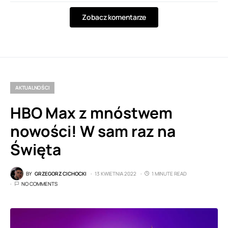
Zobacz komentarze
AKTUALNOŚCI
HBO Max z mnóstwem
nowości! W sam raz na
Święta
BY
GRZEGORZ CICHOCKI
13 KWIETNIA 2022
1 MINUTE READ
NO COMMENTS