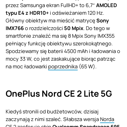
przez Samsunga ekran FullHD+ to 6,7″
AMOLED
typu E4 z HDR10+
i odświeżaniem 120 Hz.
Główny obiektyw ma mieścić matrycę
Sony
IMX766
o rozdzielczości
50 Mpix
. Do tego w
smartfonie znaleźć ma się 8 Mpix Sony IMX355
pełniący funkcję obiektywu szerokokątnego.
Spodziewamy się baterii 4500 mAh i ładowania o
mocy 33 W, co jest zaskakujące biorąc patrząc
na moc ładowarki
poprzednika
(65 W).
OnePlus Nord CE 2 Lite 5G
Kiedyś stronili od budżetowców, dzisiaj
zaczynają z nimi szaleć. Słabsza wersja
Norda
CE 2
zaoferuje chip
Qualcomm Snapdragon 695
.