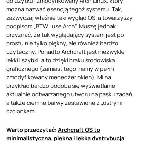
do użytku i zmodyfikowany Arch Linux, który
można nazwać esencją tegoż systemu. Tak,
zazwyczaj właśnie taki wygląd OS-a towarzyszy
podpisom „BTW I use Arch”. Muszę jednak
przyznać, że tak wyglądający system jest po
prostu nie tylko piękny, ale również bardzo
użyteczny. Ponadto Archcraft jest niezwykle
lekki i szybki, a to dzięki braku środowiska
graficznego (zamiast tego mamy w pełni
zmodyfikowany menedżer okien). Mi na
przykład bardzo podoba się wyświetlanie
aktualnie odtwarzanego utworu na pasku zadań,
a także ciemne barwy zestawione z „ostrymi”
czcionkami.
Warto przeczytać:
Archcraft OS to
minimalistyczna, piękna i lekka dystrybucja