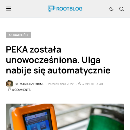
AKTUALNOŚCI
PEKA została
unowocześniona. Ulga
nabije się automatycznie
BY
MARIUSZ HYBIAK
28 WRZEŚNIA 2022
4 MINUTE READ
0 COMMENTS