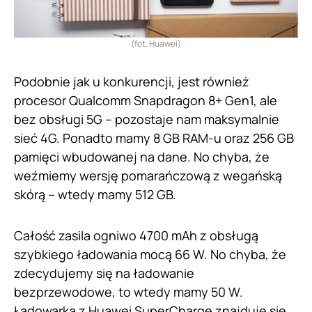
(fot. Huawei)
Podobnie jak u konkurencji, jest również
procesor Qualcomm Snapdragon 8+ Gen1, ale
bez obsługi 5G – pozostaje nam maksymalnie
sieć 4G. Ponadto mamy 8 GB RAM-u oraz 256 GB
pamięci wbudowanej na dane. No chyba, że
weźmiemy wersję pomarańczową z wegańską
skórą – wtedy mamy 512 GB.
Całość zasila ogniwo 4700 mAh z obsługą
szybkiego ładowania mocą 66 W. No chyba, że
zdecydujemy się na ładowanie
bezprzewodowe, to wtedy mamy 50 W.
Ładowarka z Huawei SuperCharge znajduje się