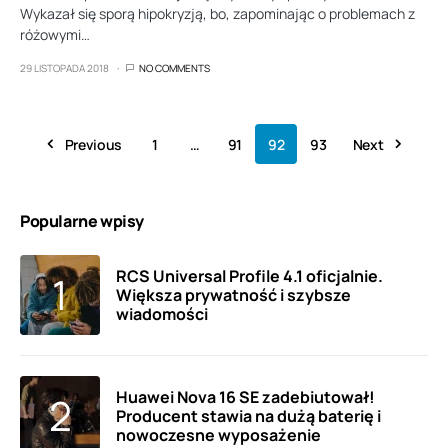
Wykazał się sporą hipokryzją, bo, zapominając o problemach z
różowymi…
29 LISTOPADA 2018
NO COMMENTS
Previous
1
…
91
92
93
Next
Popularne wpisy
RCS Universal Profile 4.1 oficjalnie.
Większa prywatność i szybsze
wiadomości
Huawei Nova 16 SE zadebiutował!
Producent stawia na dużą baterię i
nowoczesne wyposażenie