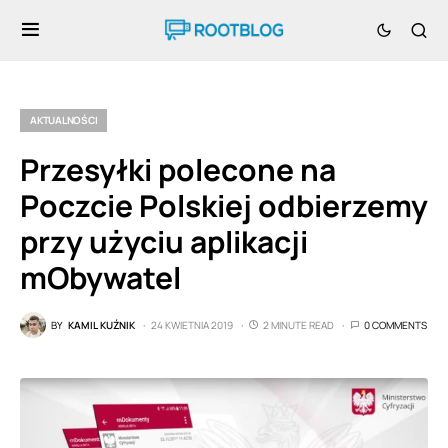
AKTUALNOŚCI
Przesyłki polecone na
Poczcie Polskiej odbierzemy
przy użyciu aplikacji
mObywatel
BY
KAMIL KUŹNIK
24 KWIETNIA 2019
2 MINUTE READ
0 COMMENTS