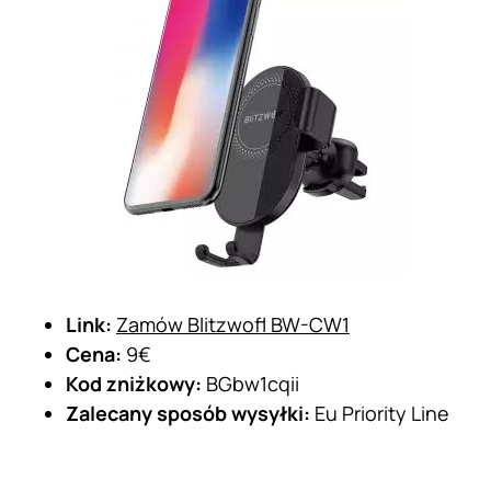
Link:
Zamów Blitzwofl BW-CW1
Cena:
9€
Kod zniżkowy:
BGbw1cqii
Zalecany sposób wysyłki:
Eu Priority Line