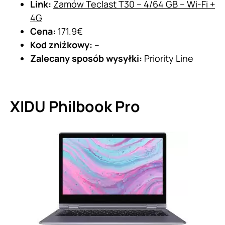
Link:
Zamów Teclast T30 – 4/64 GB – Wi-Fi +
4G
Cena:
171.9€
Kod zniżkowy:
–
Zalecany sposób wysyłki:
Priority Line
XIDU Philbook Pro