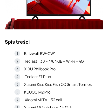
Spis treści
Blitzwofl BW-CW1
Teclast T30 – 4/64 GB – Wi-Fi + 4G
XIDU Philbook Pro
Teclast F7 Plus
Xiaomi Kiss Kiss Fish CC Smart Termos
KUGOO M2 Pro
Xiaomi Mi TV – 32 cali
Xiaomi Mi Notebook Air 12.5