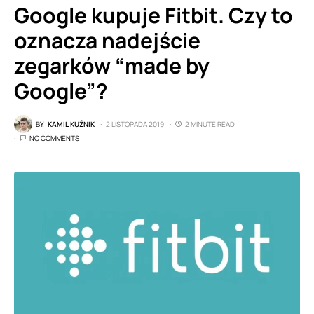
Google kupuje Fitbit. Czy to
oznacza nadejście
zegarków “made by
Google”?
BY
KAMIL KUŹNIK
2 LISTOPADA 2019
2 MINUTE READ
NO COMMENTS