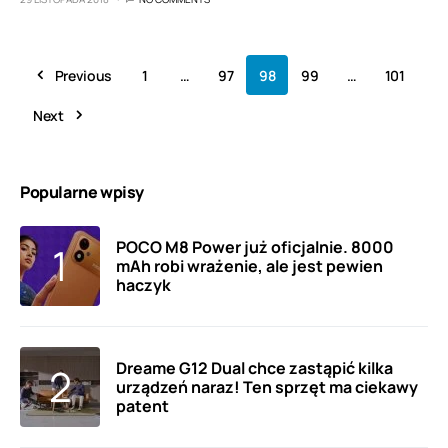
Previous
1
…
97
98
99
…
101
Next
Popularne wpisy
POCO M8 Power już oficjalnie. 8000
mAh robi wrażenie, ale jest pewien
haczyk
Dreame G12 Dual chce zastąpić kilka
urządzeń naraz! Ten sprzęt ma ciekawy
patent