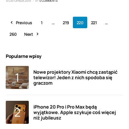
10 LISTOPADA 2019
0 COMMENTS
Previous
1
…
219
220
221
…
260
Next
Popularne wpisy
Nowe projektory Xiaomi chcą zastąpić
telewizor! Jeden z nich spodoba się
graczom
iPhone 20 Pro i Pro Max będą
wyjątkowe. Apple szykuje coś więcej
niż jubileusz