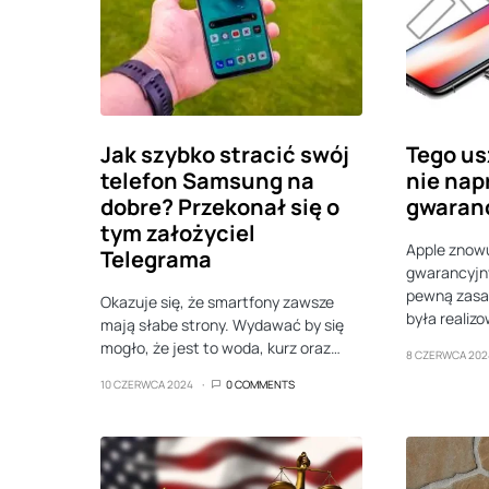
Jak szybko stracić swój
Tego us
telefon Samsung na
nie nap
dobre? Przekonał się o
gwaranc
tym założyciel
Apple znowu
Telegrama
gwarancyjn
pewną zasa
Okazuje się, że smartfony zawsze
była realiz
mają słabe strony. Wydawać by się
mogło, że jest to woda, kurz oraz…
8 CZERWCA 202
10 CZERWCA 2024
0 COMMENTS