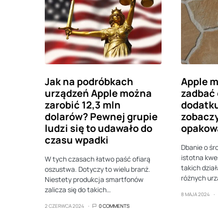
Jak na podróbkach
Apple m
urządzeń Apple można
zadbać 
zarobić 12,3 mln
dodatku
dolarów? Pewnej grupie
zobacz
ludzi się to udawało do
opakow
czasu wpadki
Dbanie o śr
istotna kwe
W tych czasach łatwo paść ofiarą
takich dzia
oszustwa. Dotyczy to wielu branż.
różnych ur
Niestety produkcja smartfonów
zalicza się do takich…
8 MAJA 2024
2 CZERWCA 2024
0 COMMENTS