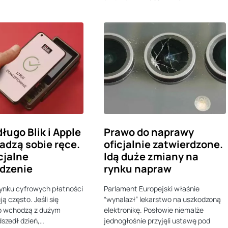
ługo Blik i Apple
Prawo do naprawy
adzą sobie ręce.
oficjalnie zatwierdzone.
cjalne
Idą duże zmiany na
dzenie
rynku napraw
ynku cyfrowych płatności
Parlament Europejski właśnie
ą często. Jeśli się
“wynalazł” lekarstwo na uszkodzoną
to wchodzą z dużym
elektronikę. Posłowie niemalże
szedł dzień,…
jednogłośnie przyjęli ustawę pod