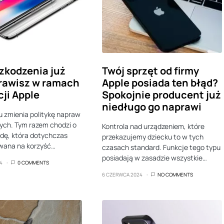
zkodzenia już
Twój sprzęt od firmy
rawisz w ramach
Apple posiada ten błąd?
ji Apple
Spokojnie producent już
niedługo go naprawi
 zmienia politykę napraw
ych. Tym razem chodzi o
Kontrola nad urządzeniem, które
dę, która dotychczas
przekazujemy dziecku to w tych
owana na korzyść…
czasach standard. Funkcje tego typu
posiadają w zasadzie wszystkie…
4
0 COMMENTS
6 CZERWCA 2024
NO COMMENTS