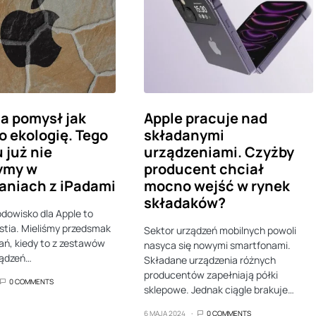
a pomysł jak
Apple pracuje nad
o ekologię. Tego
składanymi
 już nie
urządzeniami. Czyżby
ymy w
producent chciał
aniach z iPadami
mocno wejść w rynek
składaków?
odowisko dla Apple to
stia. Mieliśmy przedsmak
Sektor urządzeń mobilnych powoli
łań, kiedy to z zestawów
nasyca się nowymi smartfonami.
ządzeń…
Składane urządzenia różnych
producentów zapełniają półki
0 COMMENTS
sklepowe. Jednak ciągle brakuje…
6 MAJA 2024
0 COMMENTS