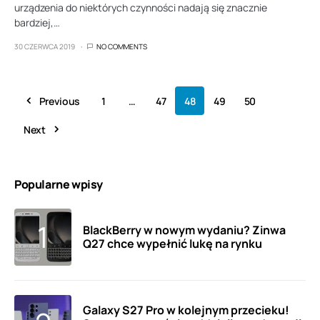
urządzenia do niektórych czynności nadają się znacznie
bardziej,…
30 CZERWCA 2019
NO COMMENTS
Previous
1
…
47
48
49
50
Next
Popularne wpisy
BlackBerry w nowym wydaniu? Zinwa
Q27 chce wypełnić lukę na rynku
Galaxy S27 Pro w kolejnym przecieku!