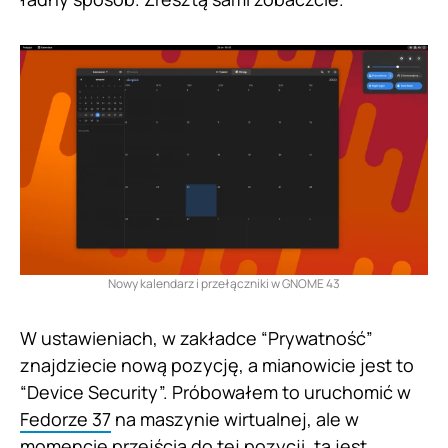
Nowy kalendarz i przełączniki w GNOME 43
W ustawieniach, w zakładce “Prywatność”
znajdziecie nową pozycję, a mianowicie jest to
“Device Security”. Próbowałem to uruchomić w
Fedorze 37
na maszynie wirtualnej, ale w
momencie przejścia do tej pozycji, ta jest