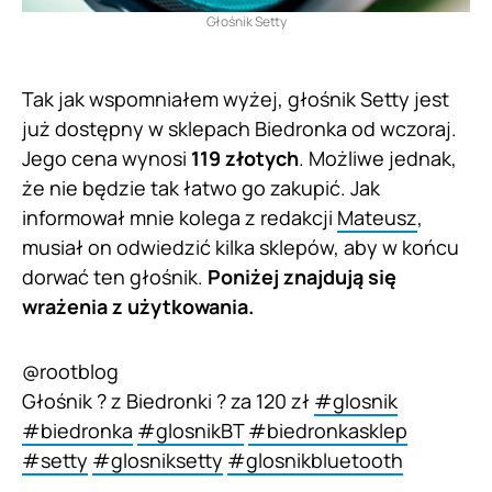
Głośnik Setty
Tak jak wspomniałem wyżej, głośnik Setty jest
już dostępny w sklepach Biedronka od wczoraj.
Jego cena wynosi
119 złotych
. Możliwe jednak,
że nie będzie tak łatwo go zakupić. Jak
informował mnie kolega z redakcji
Mateusz
,
musiał on odwiedzić kilka sklepów, aby w końcu
dorwać ten głośnik.
Poniżej znajdują się
wrażenia z użytkowania.
@rootblog
Głośnik ? z Biedronki ? za 120 zł
#glosnik
#biedronka
#glosnikBT
#biedronkasklep
#setty
#glosniksetty
#glosnikbluetooth