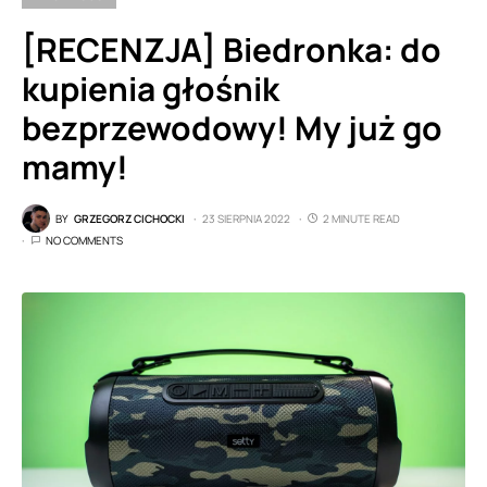
[RECENZJA] Biedronka: do
kupienia głośnik
bezprzewodowy! My już go
mamy!
BY
GRZEGORZ CICHOCKI
23 SIERPNIA 2022
2 MINUTE READ
NO COMMENTS