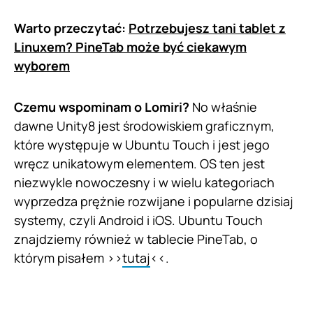
Warto przeczytać:
Potrzebujesz tani tablet z
Linuxem? PineTab może być ciekawym
wyborem
Czemu wspominam o Lomiri?
No właśnie
dawne Unity8 jest środowiskiem graficznym,
które występuje w Ubuntu Touch i jest jego
wręcz unikatowym elementem. OS ten jest
niezwykle nowoczesny i w wielu kategoriach
wyprzedza prężnie rozwijane i popularne dzisiaj
systemy, czyli Android i iOS. Ubuntu Touch
znajdziemy również w tablecie PineTab, o
którym pisałem >>
tutaj
<<.