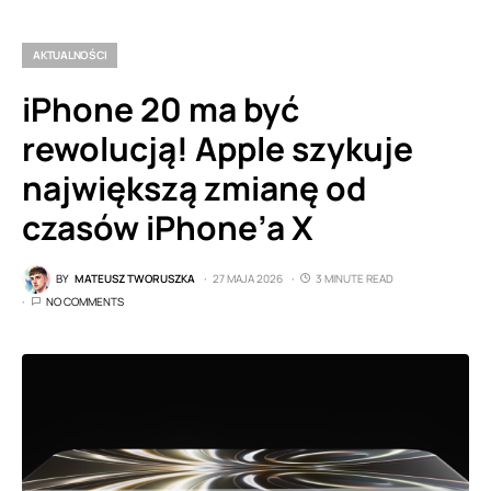
AKTUALNOŚCI
iPhone 20 ma być
rewolucją! Apple szykuje
największą zmianę od
czasów iPhone’a X
BY
MATEUSZ TWORUSZKA
27 MAJA 2026
3 MINUTE READ
NO COMMENTS