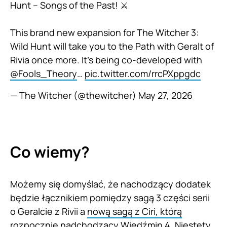
Hunt – Songs of the Past! ⚔️
This brand new expansion for The Witcher 3:
Wild Hunt will take you to the Path with Geralt of
Rivia once more. It’s being co-developed with
@Fools_Theory
…
pic.twitter.com/rrcPXppgdc
— The Witcher (@thewitcher)
May 27, 2026
Co wiemy?
Możemy się domyślać, że nachodzący dodatek
będzie łącznikiem pomiędzy sagą 3 części serii
o Geralcie z Rivii a
nową sagą z Ciri, którą
rozpocznie nadchodzący Wiedźmin 4
. Niestety