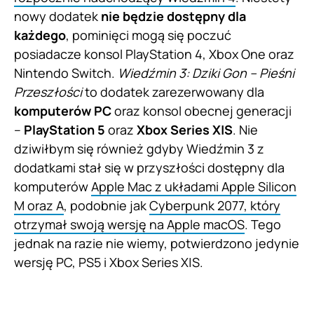
nowy dodatek
nie będzie dostępny dla
każdego
, pominięci mogą się poczuć
posiadacze konsol PlayStation 4, Xbox One oraz
Nintendo Switch.
Wiedźmin 3: Dziki Gon – Pieśni
Przeszłości
to dodatek zarezerwowany dla
komputerów PC
oraz konsol obecnej generacji
–
PlayStation 5
oraz
Xbox Series X|S
. Nie
dziwiłbym się również gdyby Wiedźmin 3 z
dodatkami stał się w przyszłości dostępny dla
komputerów
Apple Mac z układami Apple Silicon
M oraz A
, podobnie jak
Cyberpunk 2077, który
otrzymał swoją wersję na Apple macOS
. Tego
jednak na razie nie wiemy, potwierdzono jedynie
wersję PC, PS5 i Xbox Series X|S.