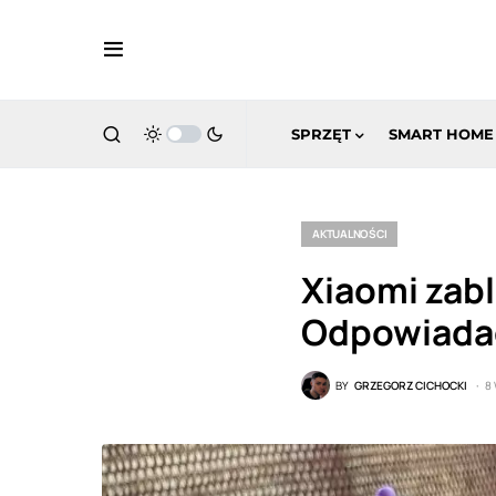
SPRZĘT
SMART HOME
AKTUALNOŚCI
Xiaomi zabl
Odpowiadać
BY
GRZEGORZ CICHOCKI
8