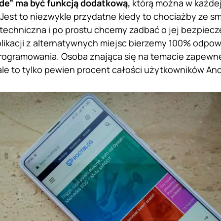
de” ma być funkcją dodatkową,
którą można w każdej
. Jest to niezwykle przydatne kiedy to chociażby ze s
techniczna i po prostu chcemy zadbać o jej bezpiec
plikacji z alternatywnych miejsc bierzemy 100% odpow
programowania. Osoba znająca się na temacie zapew
ale to tylko pewien procent całości użytkowników And