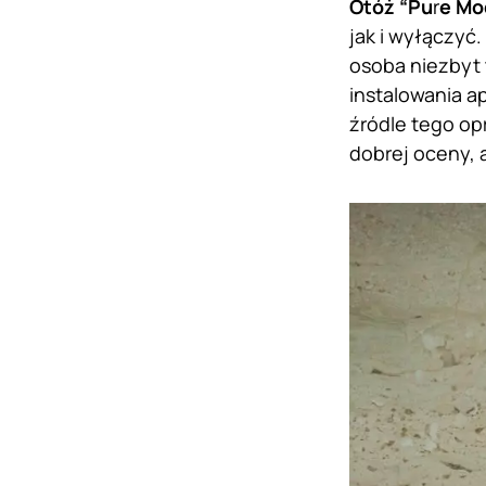
Otóż “Pu
r
e Mo
jak i wyłączyć
osoba niezbyt 
instalowania a
źródle tego o
dobrej oceny, 