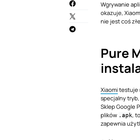
Wgrywanie aplik
okazuje, Xiaom
nie jest coś zł
Pure M
instal
Xiaomi
testuje 
specjalny tryb,
Sklep Google Pl
plików
, t
.apk
zapewnia użyt