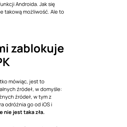
unkcji Androida. Jak się
ie takową możliwość. Ale to
mi zablokuje
PK
tko mówiąc, jest to
cjalnych źródeł, w domyśle:
óżnych źródeł, w tym z
ra odróżnia go od iOS i
 nie jest taka zła.