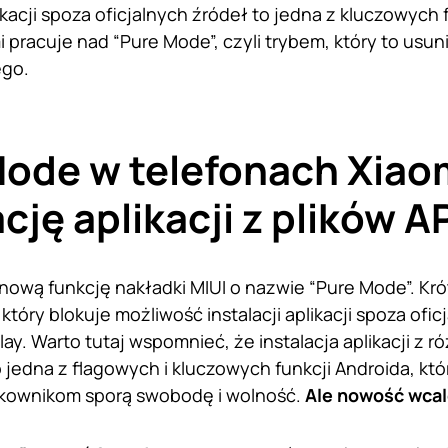
acji spoza oficjalnych źródeł to jedna z kluczowych f
i pracuje nad “Pure Mode”, czyli trybem, który to usun
ego.
ode w telefonach Xiao
ację aplikacji z plików A
nową funkcję nakładki MIUI o nazwie “Pure Mode”. Kró
 który blokuje możliwość instalacji aplikacji spoza ofi
ay. Warto tutaj wspomnieć, że instalacja aplikacji z r
o jedna z flagowych i kluczowych funkcji Androida, któ
kownikom sporą swobodę i wolność.
Ale nowość wcale