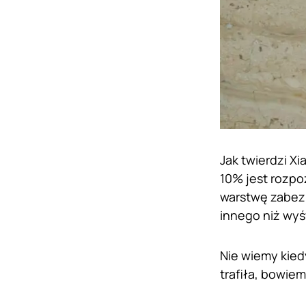
Jak twierdzi X
10% jest rozpo
warstwę zabezp
innego niż wyś
Nie wiemy kiedy
trafiła, bowie