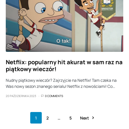
Netflix: popularny hit akurat w sam raz na
piątkowy wieczór!
Nudny piątkowy wieczór? Zajrzyjcie na Netflix! Tam czeka na
Was nowy sezon znanego serialu! Netflix z nowościami! Co…
20 PAŹDZIERNIKA 2023
0 COMMENTS
1
2
…
5
Next