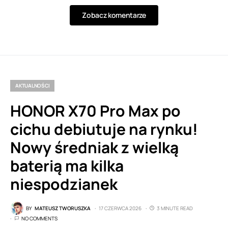
Zobacz komentarze
AKTUALNOŚCI
HONOR X70 Pro Max po
cichu debiutuje na rynku!
Nowy średniak z wielką
baterią ma kilka
niespodzianek
BY
MATEUSZ TWORUSZKA
17 CZERWCA 2026
3 MINUTE READ
NO COMMENTS