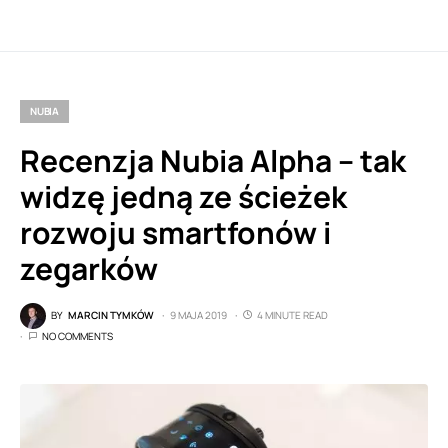
NUBIA
Recenzja Nubia Alpha – tak
widzę jedną ze ścieżek
rozwoju smartfonów i
zegarków
BY
MARCIN TYMKÓW
9 MAJA 2019
4 MINUTE READ
NO COMMENTS