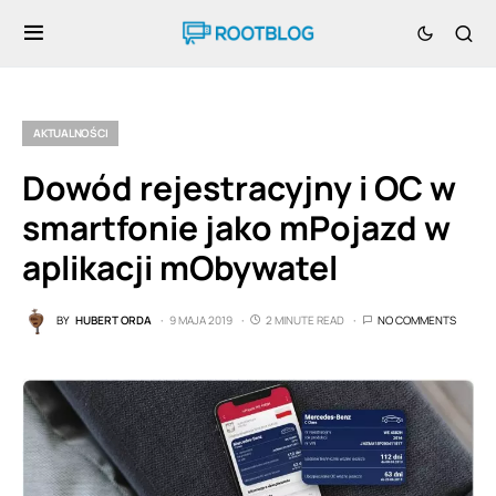
AKTUALNOŚCI
Dowód rejestracyjny i OC w
smartfonie jako mPojazd w
aplikacji mObywatel
BY
HUBERT ORDA
9 MAJA 2019
2 MINUTE READ
NO COMMENTS