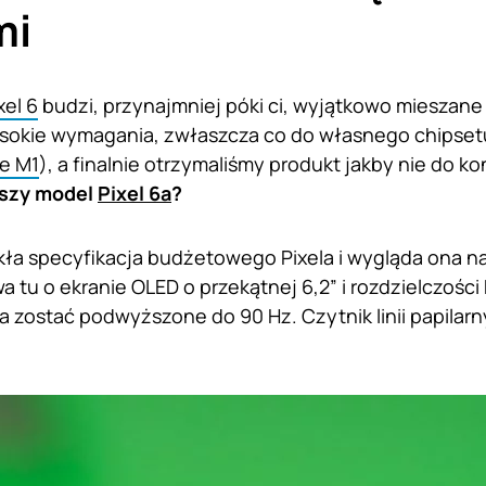
mi
xel 6
budzi, przynajmniej póki ci, wyjątkowo mieszane
sokie wymagania, zwłaszcza co do własnego chipsetu
e M1
), a finalnie otrzymaliśmy produkt jakby nie do 
ńszy model
Pixel 6a
?
ła specyfikacja budżetowego Pixela i wygląda ona n
 tu o ekranie OLED o przekątnej 6,2” i rozdzielczości
 zostać podwyższone do 90 Hz. Czytnik linii papilarn