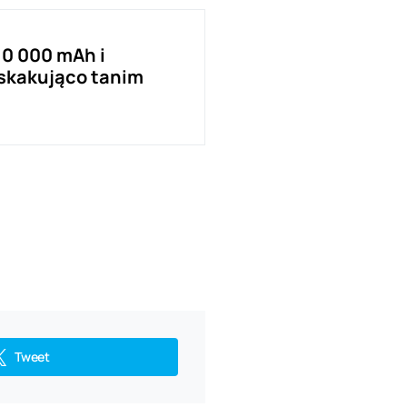
10 000 mAh i
skakująco tanim
Tweet