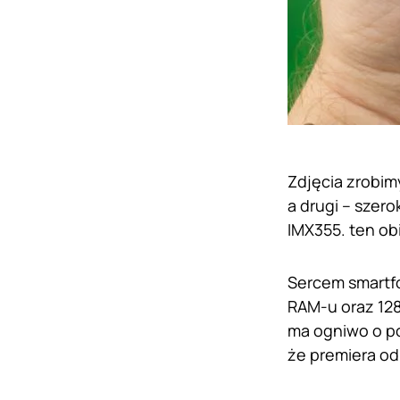
Zdjęcia zrobi
a drugi – szer
IMX355. ten ob
Sercem smartfo
RAM-u oraz 12
ma ogniwo o p
że premiera od