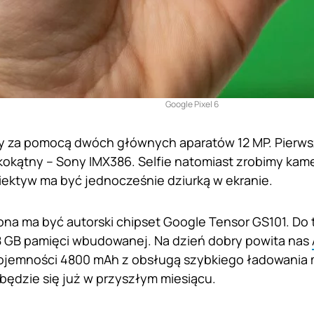
Google Pixel 6
my za pomocą dwóch głównych aparatów 12 MP. Pierw
okokątny – Sony IMX386. Selfie natomiast zrobimy ka
iektyw ma być jednocześnie dziurką w ekranie.
na ma być autorski chipset Google Tensor GS101. Do 
8 GB pamięci wbudowanej. Na dzień dobry powita nas
ojemności 4800 mAh z obsługą szybkiego ładowania m
będzie się już w przyszłym miesiącu.