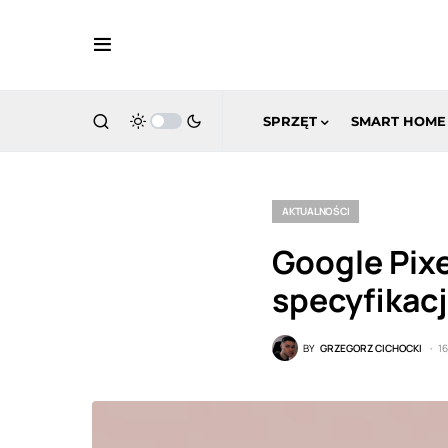
SPRZĘT
SMART HOME
AKTUALNOŚCI
Google Pixe
specyfikac
BY
GRZEGORZ CICHOCKI
1