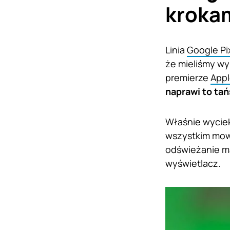
kroka
Linia
Google Pi
że mieliśmy wy
premierze
Appl
naprawi to ta
Właśnie wyciek
wszystkim mowa
odświeżanie ma
wyświetlacz.