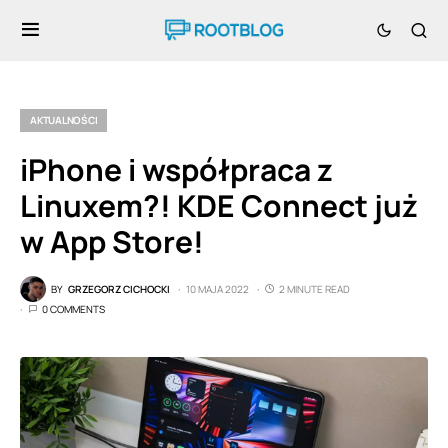
AKTUALNOŚCI
iPhone i współpraca z
Linuxem?! KDE Connect już
w App Store!
BY
GRZEGORZ CICHOCKI
10 MAJA 2022
2 MINUTE READ
0 COMMENTS