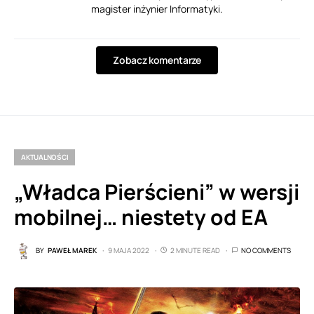
magister inżynier Informatyki.
Zobacz komentarze
AKTUALNOŚCI
„Władca Pierścieni” w wersji
mobilnej… niestety od EA
BY
PAWEŁ MAREK
9 MAJA 2022
2 MINUTE READ
NO COMMENTS