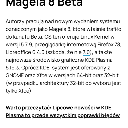
Mageia 8 Beta
Autorzy pracują nad nowym wydaniem systemu
oznaczonym jako Mageia 8, które właśnie trafiło
do kanału Beta. OS ten oferuje Linux Kernel w
wersji 5.7.9, przeglądarkę internetową Firefox 78,
Libreoffice 6.4.5 (szkoda, że nie
7.0
), a także
najnowsze środowisko graficzne KDE Plasma
5.19.3. Oprócz KDE, system jest oferowany z
GNOME oraz Xfce w wersjach 64-bit oraz 32-bit
(w przypadku architektury 32-bit do wyboru jest
tylko Xfce).
Warto przeczytać:
Lipcowe nowości w KDE
Plasma to przede wszystkim poprawki błędów