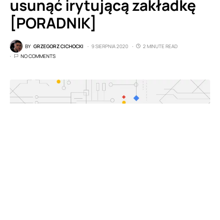
usunąć irytującą zakładkę
[PORADNIK]
BY
GRZEGORZ CICHOCKI
9 SIERPNIA 2020
2 MINUTE READ
NO COMMENTS
W dobie epidemii koronawirusa SaRS-CoV-2