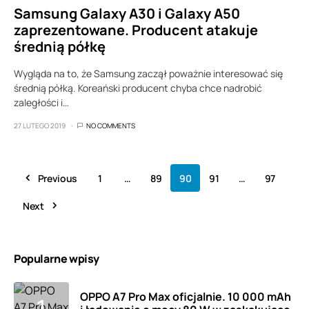
Samsung Galaxy A30 i Galaxy A50
zaprezentowane. Producent atakuje
średnią półkę
Wygląda na to, że Samsung zaczął poważnie interesować się
średnią półką. Koreański producent chyba chce nadrobić
zaległości i…
27 LUTEGO 2019
NO COMMENTS
Previous
1
…
89
90
91
…
97
Next
Popularne wpisy
OPPO A7 Pro Max oficjalnie. 10 000 mAh