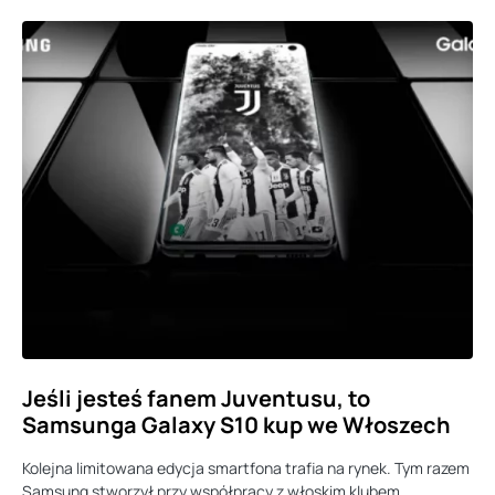
Jeśli jesteś fanem Juventusu, to
Samsunga Galaxy S10 kup we Włoszech
Kolejna limitowana edycja smartfona trafia na rynek. Tym razem
Samsung stworzył przy współpracy z włoskim klubem