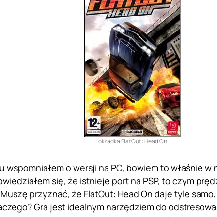
okładka FlatOut: Head On
 wspomniałem o wersji na PC, bowiem to właśnie w n
wiedziałem się, że istnieje port na PSP, to czym pręd
uszę przyznać, że FlatOut: Head On daje tyle samo,
aczego? Gra jest idealnym narzędziem do odstresowani