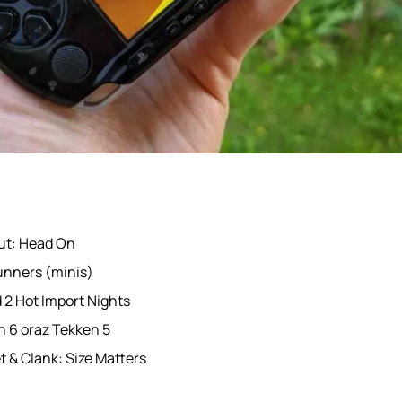
ut: Head On
unners (minis)
 2 Hot Import Nights
n 6 oraz Tekken 5
 & Clank: Size Matters