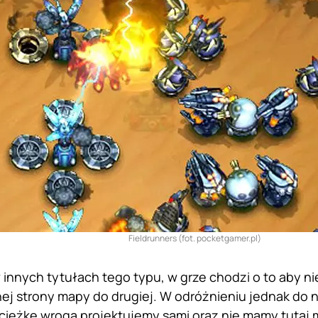
Fieldrunners (fot. pocketgamer.pl)
 innych tytułach tego typu, w grze chodzi o to aby n
nej strony mapy do drugiej. W odróżnieniu jednak do
cieżkę wroga projektujemy sami oraz nie mamy tutaj m