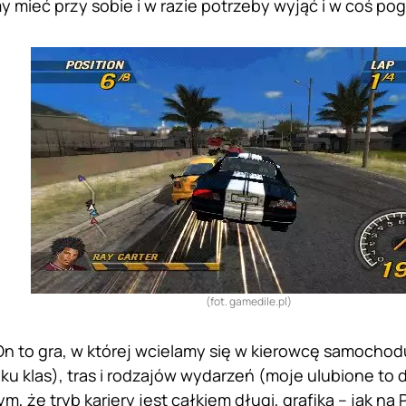
mieć przy sobie i w razie potrzeby wyjąć i w coś pog
(fot. gamedile.pl)
On to gra, w której wcielamy się w kierowcę samochod
lku klas), tras i rodzajów wydarzeń (moje ulubione to
, że tryb kariery jest całkiem długi, grafika – jak na 