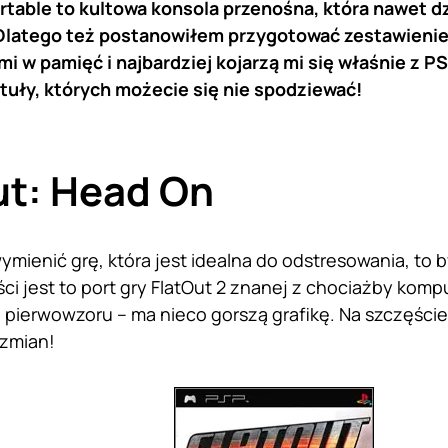
rtable to kultowa konsola przenośna, która nawet d
Dlatego też postanowiłem przygotować zestawienie 
i w pamięć i najbardziej kojarzą mi się właśnie z PSP.
ytuły, których możecie się nie spodziewać!
ut: Head On
mienić grę, która jest idealna do odstresowania, to b
ci jest to port gry FlatOut 2 znanej z chociażby kom
 pierwowzoru – ma nieco gorszą grafikę. Na szczęści
 zmian!