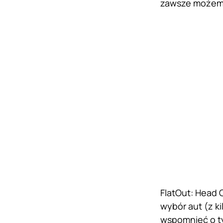
zawsze możemy 
FlatOut: Head 
wybór aut (z ki
wspomnieć o tym