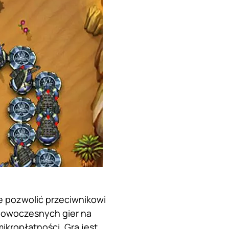
ie pozwolić przeciwnikowi
 nowoczesnych gier na
ikropłatności. Gra jest