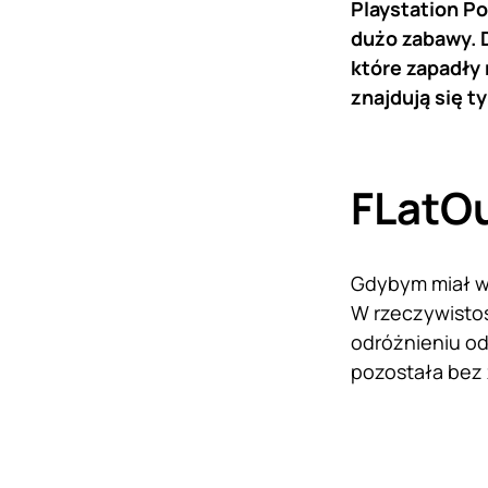
Playstation Po
dużo zabawy. 
które zapadły m
znajdują się t
FLatO
Gdybym miał wy
W rzeczywistoś
odróżnieniu od
pozostała bez