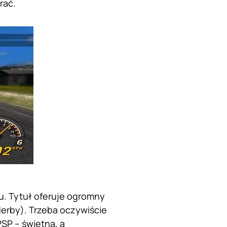
rać.
u. Tytuł oferuje ogromny
 derby). Trzeba oczywiście
PSP – świetna, a