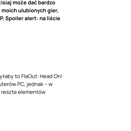
zisiaj może dać bardzo
moich ulubionych gier,
 Spoiler alert: na liście
yłaby to FlaOut: Head On!
puterów PC, jednak – w
e reszta elementów