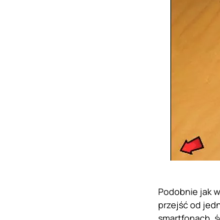
Podobnie jak w
przejść od jed
smartfonach, ś