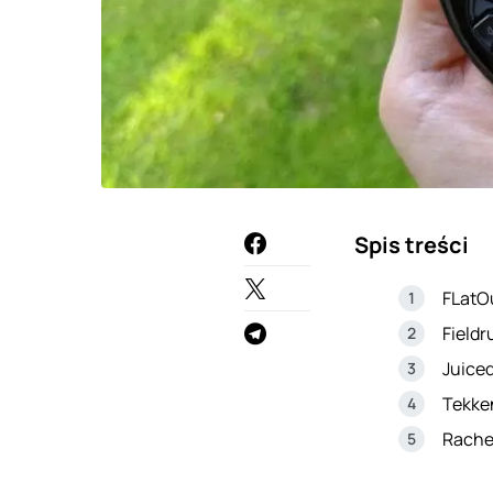
Spis treści
FLatO
Fieldr
Juiced
Tekke
Rachet