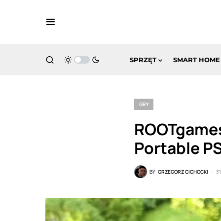
SPRZĘT
SMART HOME
GRY
ROOTgames:
Portable P
BY
GRZEGORZ CICHOCKI
31