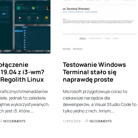
ołączenie
Testowanie Windows
19.04 z i3-wm?
Terminal stało się
Regolith Linux
naprawdę proste
graficznych/menadżerów
Microsoft przygotowuje coraz to
iele, jednak to zaledwie
ciekawsze narzędzia dla
chętnie wykorzystywanych.
deweloperów, a Visual Studio Code to
h jest i3, które,…
tylko jedno z nich. Innym,…
NO COMMENTS
7 LIPCA 2019
NO COMMENTS