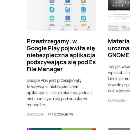
Przestrzegamy: w
Materia
Google Play pojawiła się
urozmai
niebezpieczna aplikacja
GNOME
podszywająca się pod Es
Tak jak ws
File Manager
wpisach, śr
Linuksie m
Google Play jest przesiąknięty
dowolny spo
fałszywymi, niebezpiecznymi
entuzjastó
aplikacjami. Jak się okazuje, jedna z
nich podszywa się pod popularny
8 LIPCA 2019
menadżer…
9 LIPCA 2019
NO COMMENTS