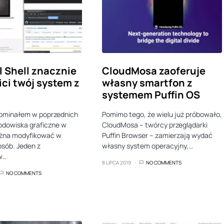
l Shell znacznie
CloudMosa zaoferuje
ci twój system z
własny smartfon z
systemem Puffin OS
pominałem w poprzednich
Pomimo tego, że wielu już próbowało,
odowiska graficzne w
CloudMosa – twórcy przeglądarki
ożna modyfikować w
Puffin Browser – zamierzają wydać
sób. Jeden z
własny system operacyjny,…
w…
8 LIPCA 2019
NO COMMENTS
NO COMMENTS