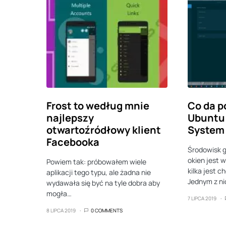
Frost to według mnie
Co da p
najlepszy
Ubuntu 
otwartoźródłowy klient
System 
Facebooka
Środowisk 
okien jest w
Powiem tak: próbowałem wiele
kilka jest 
aplikacji tego typu, ale żadna nie
Jednym z nic
wydawała się być na tyle dobra aby
mogła…
7 LIPCA 2019
8 LIPCA 2019
0 COMMENTS