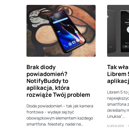
Brak diody
Tak wła
powiadomień?
Librem 
NotifyBuddy to
aplikac
aplikacja, która
Librem 5 to 
rozwiąże Twój problem
największyc
smartfona 
Dioda powiadomień – tak jak kamera
określamy 
frontowa – wydaje się być
Linuksa”.…
obowiązkowym elementem każdego
smartfona. Niestety, nadal na…
6 LIPCA 2019