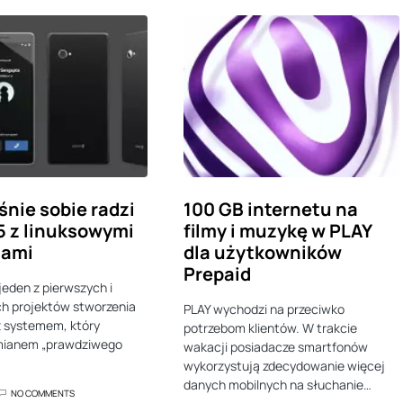
śnie sobie radzi
100 GB internetu na
5 z linuksowymi
filmy i muzykę w PLAY
jami
dla użytkowników
Prepaid
jeden z pierwszych i
h projektów stworzenia
PLAY wychodzi na przeciwko
z systemem, który
potrzebom klientów. W trakcie
mianem „prawdziwego
wakacji posiadacze smartfonów
wykorzystują zdecydowanie więcej
danych mobilnych na słuchanie…
NO COMMENTS