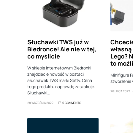
Słuchawki TWS już w
Chcecie
Biedronce! Ale nie w tej,
własną 
co myślicie
Lego? N
to możl
W sklepie internetowym Biedronki
znajdziecie nowość w postaci
Minifigure 
słuchawek TWS marki Setty. Cena
stworzenie 
tego produktu naprawdę zaskakuje.
26 LIPCA 2022
Słuchawki…
28 WRZEŚNIA 2022
0 COMMENTS