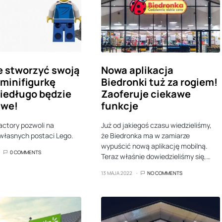
 stworzyć swoją
Nowa aplikacja
minifigurkę
Biedronki tuż za rogiem!
iedługo będzie
Zaoferuje ciekawe
iwe!
funkcje
Factory pozwoli na
Już od jakiegoś czasu wiedzieliśmy,
własnych postaci Lego.
że Biedronka ma w zamiarze
wypuścić nową aplikację mobilną.
0 COMMENTS
Teraz właśnie dowiedzieliśmy się,…
13 MAJA 2022
NO COMMENTS