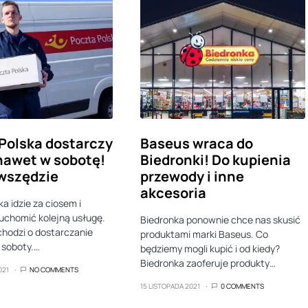
Polska dostarczy
Baseus wraca do
nawet w sobotę!
Biedronki! Do kupienia
 wszędzie
przewody i inne
akcesoria
a idzie za ciosem i
uchomić kolejną usługę.
Biedronka ponownie chce nas skusić
hodzi o dostarczanie
produktami marki Baseus. Co
 soboty.…
będziemy mogli kupić i od kiedy?
Biedronka zaoferuje produkty…
021
NO COMMENTS
15 LISTOPADA 2021
0 COMMENTS