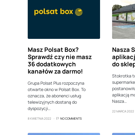
Masz Polsat Box?
Nasza S
Sprawdź czy nie masz
aplikac
36 dodatkowych
do skle
kanałów za darmo!
Stokrotka t
supermarke
Grupa Polsat Plus rozpoczyna
postanowił
otwarte okno w Polsat Box. To
aplikacją m
oznacza, że abonenci usług
Nasza…
telewizyjnych dostaną do
dyspozycji…
22 MARCA 2022
8 KWIETNIA 2022
NO COMMENTS