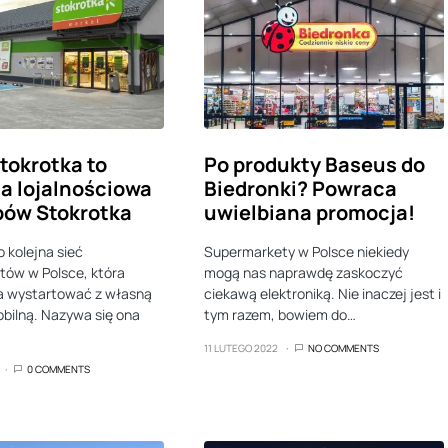
tokrotka to
Po produkty Baseus do
ja lojalnościowa
Biedronki? Powraca
pów Stokrotka
uwielbiana promocja!
o kolejna sieć
Supermarkety w Polsce niekiedy
tów w Polsce, która
mogą nas naprawdę zaskoczyć
a wystartować z własną
ciekawą elektroniką. Nie inaczej jest i
obilną. Nazywa się ona
tym razem, bowiem do…
11 LUTEGO 2022
NO COMMENTS
0 COMMENTS