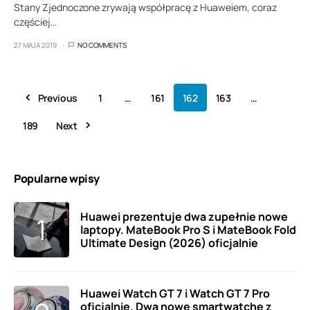
Stany Zjednoczone zrywają współpracę z Huaweiem, coraz
częściej…
27 MAJA 2019
NO COMMENTS
Previous
1
…
161
162
163
…
189
Next
Popularne wpisy
Huawei prezentuje dwa zupełnie nowe
laptopy. MateBook Pro S i MateBook Fold
Ultimate Design (2026) oficjalnie
Huawei Watch GT 7 i Watch GT 7 Pro
oficjalnie. Dwa nowe smartwatche z