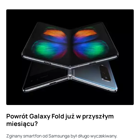
Powrót Galaxy Fold już w przyszłym
miesiącu?
Zginany smartfon od Samsunga był długo wyczekiwany.