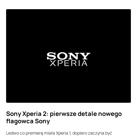
Sony Xperia 2: pierwsze detale nowego
flagowca Sony
Ledwo co premierę miała Xperia 1, dopiero zaczyna być