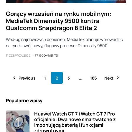
Gorący wrzesień na rynku mobilnym:
MediaTek Dimensity 9500 kontra
Qualcomm Snapdragon 8 Elite 2
Według najnowszych doniesień, MediaTek planuje wprowadzić
na rynek swój nowy, flagowy procesor Dimensity 9500
11 CZERWCA 2025
0 COMMENTS
Previous
1
2
3
…
186
Next
Popularne wpisy
Huawei Watch GT 7 i Watch GT 7 Pro
oficjalnie. Dwa nowe smartwatche z
imponującą baterią i funkcjami
zdrowotnymi