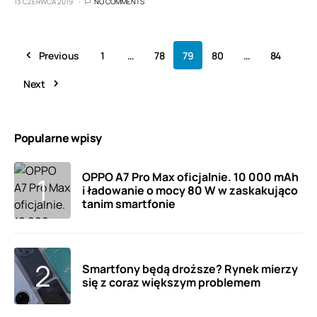
13 CZERWCA 2019
NO COMMENTS
Previous
1
…
78
79
80
…
84
Next
Popularne wpisy
OPPO A7 Pro Max oficjalnie. 10 000 mAh
i ładowanie o mocy 80 W w zaskakująco
tanim smartfonie
Smartfony będą droższe? Rynek mierzy
się z coraz większym problemem