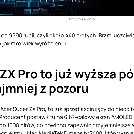
fot. producenta
od 9990 rupii, czyli około 440 złotych. Brzmi uczciwie
 jakimkolwiek wyróżnieniu.
ZX Pro to już wyższa pó
jmniej z pozoru
, Acer Super ZX Pro, to już sprzęt aspirujący do nieco
. Producent postawił tu na 6,67-calowy ekran AMOLED 
 do 1000 nitów, co powinno zapewnić przyjemniejsze 
niejszy układ MediaTek Dimensity 7400, który wspier