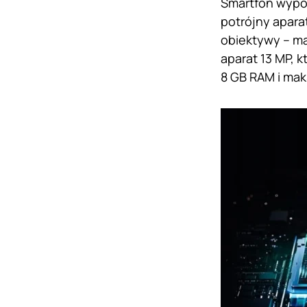
Smartfon wypo
potrójny apara
obiektywy – ma
aparat 13 MP, k
8 GB RAM i mak