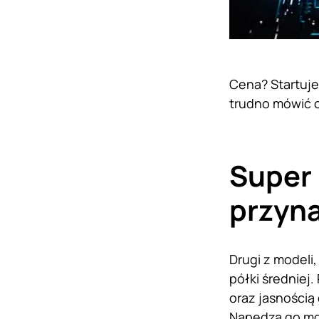
Cena? Startuje 
trudno mówić o
Super 
przyna
Drugi z modeli
półki średniej
oraz jasnością
Napędza go moc