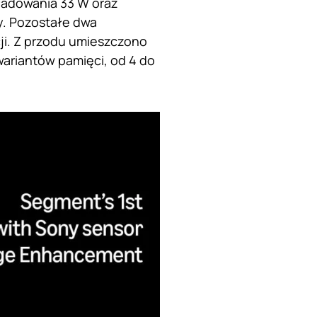
ładowania 33 W oraz
y. Pozostałe dwa
cji. Z przodu umieszczono
 wariantów pamięci, od 4 do