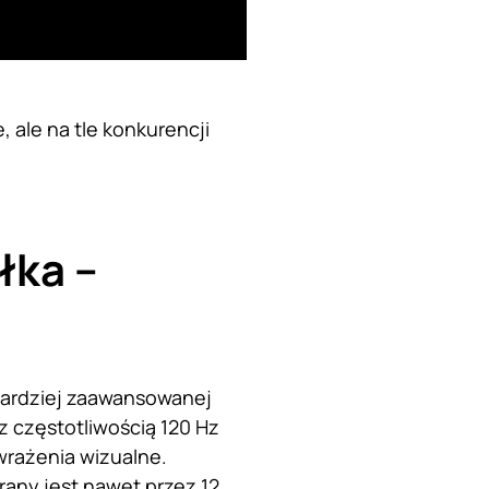
, ale na tle konkurencji
łka –
 bardziej zaawansowanej
z częstotliwością 120 Hz
wrażenia wizualne.
any jest nawet przez 12