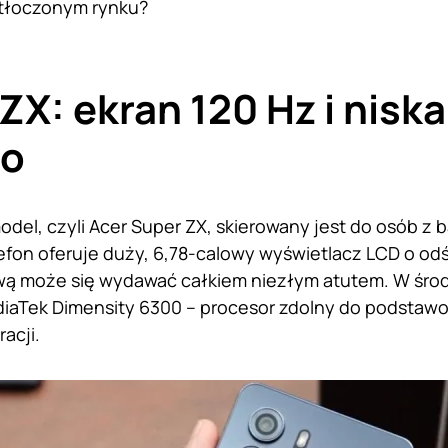
atłoczonym rynku?
ZX: ekran 120 Hz i niska
ło
el, czyli Acer Super ZX, skierowany jest do osób z
fon oferuje duży, 6,78-calowy wyświetlacz LCD o odś
wą może się wydawać całkiem niezłym atutem. W środ
iaTek Dimensity 6300 – procesor zdolny do podstaw
acji.