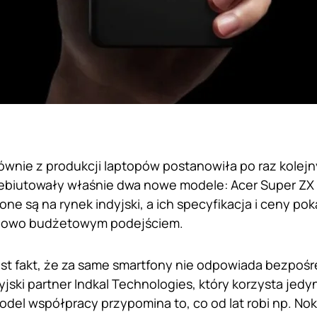
ównie z produkcji laptopów postanowiła po raz kolejn
biutowały właśnie dwa nowe modele: Acer Super ZX o
ne są na rynek indyjski, a ich specyfikacja i ceny po
ypowo budżetowym podejściem.
st fakt, że za same smartfony nie odpowiada bezpoś
yjski partner Indkal Technologies, który korzysta jedyn
odel współpracy przypomina to, co od lat robi np. Noki