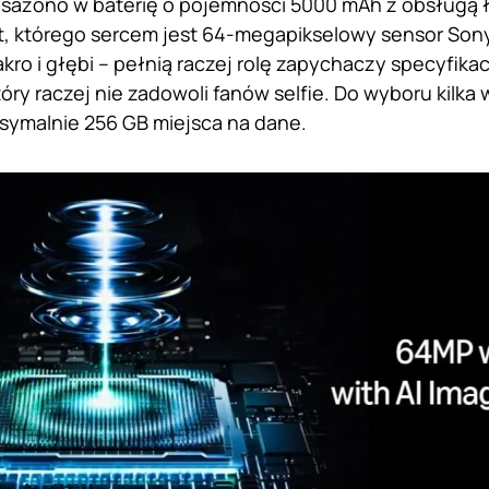
sażono w baterię o pojemności 5000 mAh z obsługą 
t, którego sercem jest 64-megapikselowy sensor Son
kro i głębi – pełnią raczej rolę zapychaczy specyfika
tóry raczej nie zadowoli fanów selfie. Do wyboru kilka
symalnie 256 GB miejsca na dane.