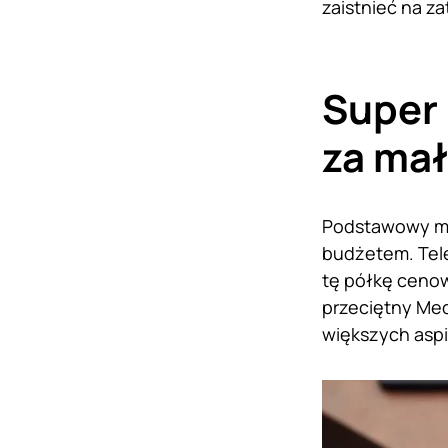
zaistnieć na z
Super 
za ma
Podstawowy mod
budżetem. Tele
tę półkę ceno
przeciętny Med
większych aspir