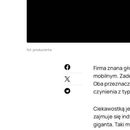
fot. producenta
Firma znana gł
mobilnym. Zade
Oba przeznaczo
czynienia z t
Ciekawostką je
zajmuje się ind
giganta. Taki m