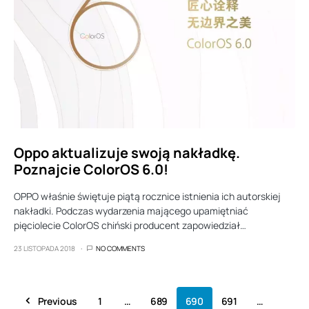
Oppo aktualizuje swoją nakładkę.
Poznajcie ColorOS 6.0!
OPPO właśnie świętuje piątą rocznice istnienia ich autorskiej
nakładki. Podczas wydarzenia mającego upamiętniać
pięciolecie ColorOS chiński producent zapowiedział…
23 LISTOPADA 2018
NO COMMENTS
Previous
1
…
689
690
691
…