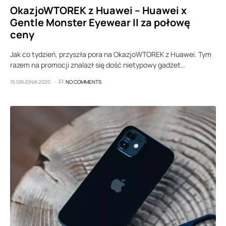
OkazjoWTOREK z Huawei – Huawei x
Gentle Monster Eyewear II za połowę
ceny
Jak co tydzień, przyszła pora na OkazjoWTOREK z Huawei. Tym
razem na promocji znalazł się dość nietypowy gadżet…
15 GRUDNIA 2020
NO COMMENTS