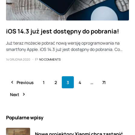
iOS 14.3 już jest dostępny do pobrania!
Już teraz możecie pobrać nową wersję oprogramowania na
smartfony Apple. iOS 14.3 już jest dostępny do pobrania. Co…
14 GRUDNIA 2020
NO COMMENTS
Previous
1
2
3
4
…
71
Next
Popularne wpisy
Nowe projektory Xiaomi chcą zastąpić