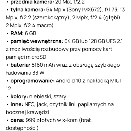
•
przednia kamera:
20 Mix, f/2.2
•
tylna kamera:
64 Mpix (Sony IMX672), f/1.73, 13
Mpix, f/2.2 (szerokokątny), 2 Mpix, f/2.4 (głębi),
2 Mpix, f/2.4 macro)
•
RAM:
6 GB
•
pamięć wewnętrzna:
64 GB lub 128 GB UFS 2.1
z możliwością rozbudowy przy pomocy kart
pamięci microSD
•
bateria:
5160 mAh wraz z obsługą szybkiego
ładowania 33 W
•
oprogramowanie:
Android 10 z nakładką MIUI
12
•
kolory:
niebieski, szary
•
inne:
NFC, jack, czytnik linii papilarnych na
bocznej krawędzi
•
cena:
999 złotych w x-kom (brak
dostępności)