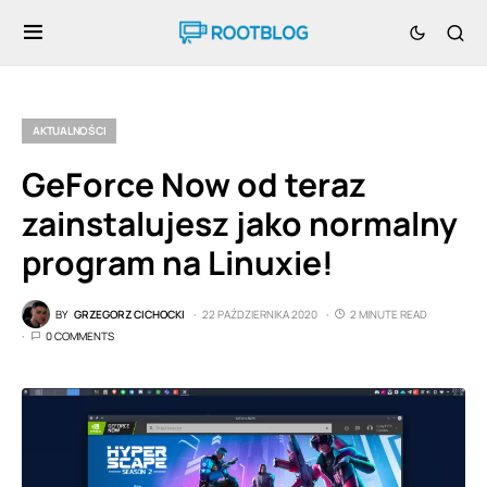
AKTUALNOŚCI
GeForce Now od teraz
zainstalujesz jako normalny
program na Linuxie!
BY
GRZEGORZ CICHOCKI
22 PAŹDZIERNIKA 2020
2 MINUTE READ
0 COMMENTS