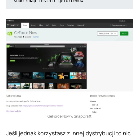
sudo snap install geforcenow
GeForce Now w SnapCraft
Jeśli jednak korzystasz z innej dystrybucji to nic