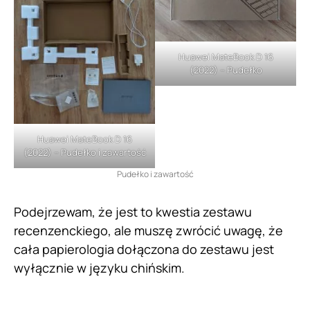
Huawei MateBook D 16
(2022) – Pudełko
Huawei MateBook D 16
(2022) – Pudełko i zawartość
Pudełko i zawartość
Podejrzewam, że jest to kwestia zestawu
recenzenckiego, ale muszę zwrócić uwagę, że
cała papierologia dołączona do zestawu jest
wyłącznie w języku chińskim.