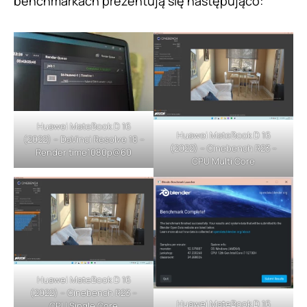
benchmarkach prezentują się następująco:
Huawei MateBook D 16
Huawei MateBook D 16
(2022) – DaVinci Resolve 18 –
(2022) – Cinebench R23 –
Render time1080p@60
CPU Multi Core
Huawei MateBook D 16
(2022) – Cinebench R23 –
Huawei MateBook D 16
CPU Single Core