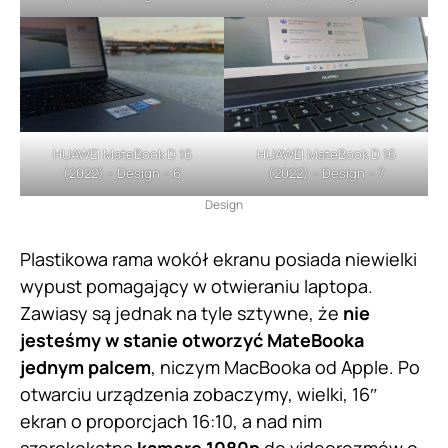
HUAWEI MateBook D 16
HUAWEI MateBook D 16
(2022) – Design – 6
(2022) – Design – 7
Design
Plastikowa rama wokół ekranu posiada niewielki
wypust pomagający w otwieraniu laptopa.
Zawiasy są jednak na tyle sztywne, że
nie
jesteśmy w stanie otworzyć MateBooka
jednym palcem
, niczym MacBooka od Apple. Po
otwarciu urządzenia zobaczymy, wielki, 16″
ekran o proporcjach 16:10, a nad nim
szerokokątną
kamerę 1080p
do videorozmów o