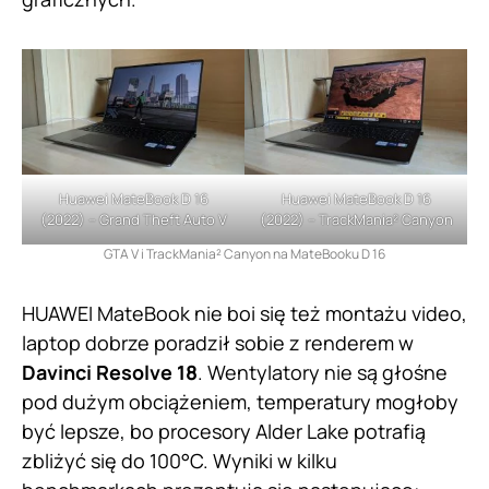
Huawei MateBook D 16
Huawei MateBook D 16
(2022) – Grand Theft Auto V
(2022) – TrackMania² Canyon
GTA V i TrackMania² Canyon na MateBooku D 16
HUAWEI MateBook nie boi się też montażu video,
laptop dobrze poradził sobie z renderem w
Davinci Resolve 18
. Wentylatory nie są głośne
pod dużym obciążeniem, temperatury mogłoby
być lepsze, bo procesory Alder Lake potrafią
zbliżyć się do 100°C. Wyniki w kilku