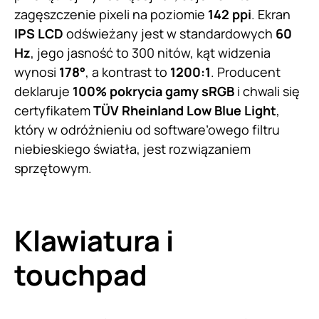
zagęszczenie pixeli na poziomie
142 ppi
. Ekran
IPS LCD
odświeżany jest w standardowych
60
Hz
, jego jasność to 300 nitów, kąt widzenia
wynosi
178°
, a kontrast to
1200:1
. Producent
deklaruje
100% pokrycia gamy sRGB
i chwali się
certyfikatem
TÜV Rheinland Low Blue Light
,
który w odróżnieniu od software’owego filtru
niebieskiego światła, jest rozwiązaniem
sprzętowym.
Klawiatura i
touchpad