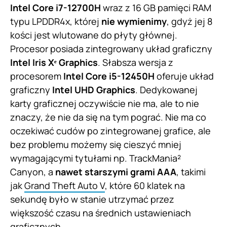
Intel Core i7-12700H
wraz z 16 GB pamięci RAM
typu LPDDR4x, której
nie wymienimy
, gdyż jej 8
kości jest wlutowane do płyty głównej.
Procesor posiada zintegrowany układ graficzny
Intel Iris Xᵉ Graphics
. Słabsza wersja z
procesorem
Intel Core i5-12450H
oferuje układ
graficzny
Intel UHD Graphics
. Dedykowanej
karty graficznej oczywiście nie ma, ale to nie
znaczy, że nie da się na tym pograć. Nie ma co
oczekiwać cudów po zintegrowanej grafice, ale
bez problemu możemy się cieszyć mniej
wymagającymi tytułami np. TrackMania²
Canyon, a
nawet starszymi grami AAA
, takimi
jak
Grand Theft Auto V
, które 60 klatek na
sekundę było w stanie utrzymać przez
większość czasu na średnich ustawieniach
graficznych.