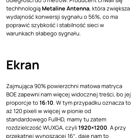
odległości do 5 metrów. Producent chwali się
techhnologią
Metaline Antenna
, która zwiększa
wydajność konwersji sygnału o 56%, co ma
poprawić szybkość i stabilność sieci w
warunkach słabego sygnału.
Ekran
Zajmująca 90% powierzchni matowa matryca
BOE zapewni nam więcej widocznej treści, bo jej
proporcje to
16:10
. W tym przypadku oznacza to
aż 120 pixeli w więcej w pionie od
standardowego FullHD, mamy tu zatem
rozdzielczość WUXGA, czyli
1920×1200
. A przy
przekątnej wynoszącej 16″, daje nam to