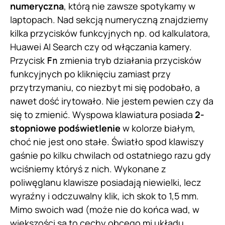
numeryczna
, którą nie zawsze spotykamy w
laptopach. Nad sekcją numeryczną znajdziemy
kilka przycisków funkcyjnych np. od kalkulatora,
Huawei AI Search czy od włączania kamery.
Przycisk
zmienia tryb działania przycisków
Fn
funkcyjnych po kliknięciu zamiast przy
przytrzymaniu, co niezbyt mi się podobało, a
nawet dość irytowało. Nie jestem pewien czy da
się to zmienić. Wyspowa klawiatura posiada
2-
stopniowe podświetlenie
w kolorze białym,
choć nie jest ono stałe. Światło spod klawiszy
gaśnie po kilku chwilach od ostatniego razu gdy
wciśniemy któryś z nich. Wykonane z
poliwęglanu klawisze posiadają niewielki, lecz
wyraźny i odczuwalny klik, ich skok to 1,5 mm.
Mimo swoich wad (może nie do końca wad, w
większości są to cechy obcego mi układu