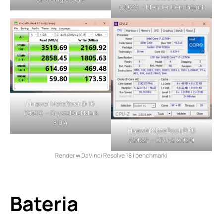
(2022) – Blender Benchmark
Huawei MateBook D 16
(2022) – CrystalDiskMark
8.0.4
Huawei MateBook D 16
(2022) – CPU-Z 2.02.0
Render w DaVinci Resolve 18 i benchmarki
Bateria