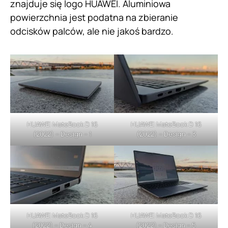
znajduje się logo HUAWEI. Aluminiowa
powierzchnia jest podatna na zbieranie
odcisków palców, ale nie jakoś bardzo.
HUAWEI MateBook D 16
HUAWEI MateBook D 16
(2022) – Design – 1
(2022) – Design – 3
HUAWEI MateBook D 16
HUAWEI MateBook D 16
(2022) – Design – 4
(2022) – Design – 5