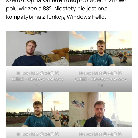
polu widzenia 88°. Niestety nie jest ona
kompatybilna z funkcją Windows Hello.
Huawei MateBook D 16
Huawei MateBook D 16
(2022) – Obiektyw frontowy
(2022) – Obiektyw frontowy
– 1
– 2
Huawei MateBook D 16
Huawei MateBook D 16