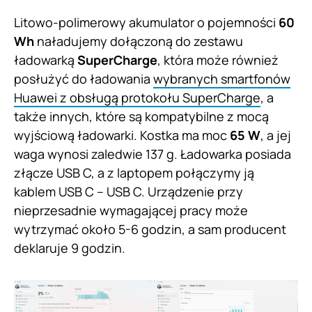
Litowo-polimerowy akumulator o pojemności
60
Wh
naładujemy dołączoną do zestawu
ładowarką
SuperCharge
, która może również
posłużyć do ładowania
wybranych smartfonów
Huawei z obsługą protokołu SuperCharge
, a
także innych, które są kompatybilne z mocą
wyjściową ładowarki. Kostka ma moc
65 W
, a jej
waga wynosi zaledwie 137 g. Ładowarka posiada
złącze USB C, a z laptopem połączymy ją
kablem USB C – USB C. Urządzenie przy
nieprzesadnie wymagającej pracy może
wytrzymać około 5-6 godzin, a sam producent
deklaruje 9 godzin.