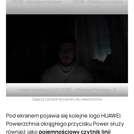
(2022) – Obiektyw frontowy
(2022) – Obiektyw frontowy
– 3
– 4
Huawei MateBook D 16 (2022) – Obiektyw frontowy – 5
Zdjęcia z przedniej kamery do videorozmów
Pod ekranem pojawia się kolejne logo HUAWEI.
Powierzchnia okrągłego przycisku Power służy
również jako
pojemnościowy czytnik linii