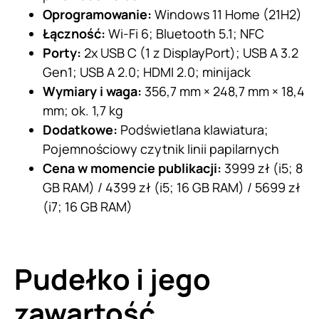
Oprogramowanie:
Windows 11 Home (21H2)
Łączność:
Wi-Fi 6; Bluetooth 5.1; NFC
Porty:
2x USB C (1 z DisplayPort); USB A 3.2
Gen1; USB A 2.0; HDMI 2.0; minijack
Wymiary i waga:
356,7 mm × 248,7 mm × 18,4
mm; ok. 1,7 kg
Dodatkowe:
Podświetlana klawiatura;
Pojemnościowy czytnik linii papilarnych
Cena w momencie publikacji:
3999 zł (i5; 8
GB RAM) / 4399 zł (i5; 16 GB RAM) / 5699 zł
(i7; 16 GB RAM)
Pudełko i jego
zawartość