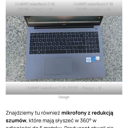
HUAWEI MateBook D 16
HUAWEI MateBook D 16
(2022) – Design – 12
(2022) – Design – 13
HUAWEI MateBook D 16 (2022) – Design – 14
Design
Znajdziemy tu również
mikrofony z redukcją
szumów
, które mają słyszeć w 360° w