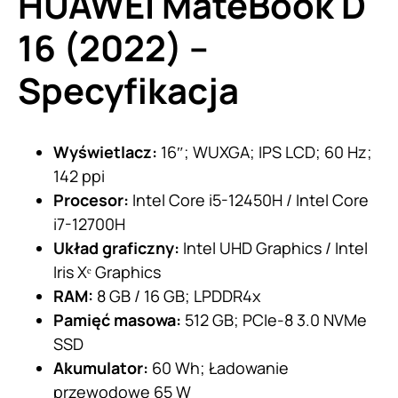
HUAWEI MateBook D
16 (2022) –
Specyfikacja
Wyświetlacz:
16″; WUXGA; IPS LCD; 60 Hz;
142 ppi
Procesor:
Intel Core i5-12450H / Intel Core
i7-12700H
Układ graficzny:
Intel UHD Graphics / Intel
Iris Xᵉ Graphics
RAM:
8 GB / 16 GB; LPDDR4x
Pamięć masowa:
512 GB; PCIe-8 3.0 NVMe
SSD
Akumulator:
60 Wh; Ładowanie
przewodowe 65 W