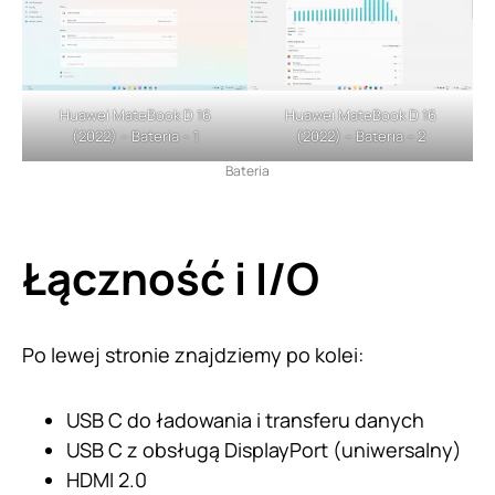
Huawei MateBook D 16
Huawei MateBook D 16
(2022) – Bateria – 1
(2022) – Bateria – 2
Bateria
Łączność i I/O
Po lewej stronie znajdziemy po kolei:
USB C do ładowania i transferu danych
USB C z obsługą DisplayPort (uniwersalny)
HDMI 2.0