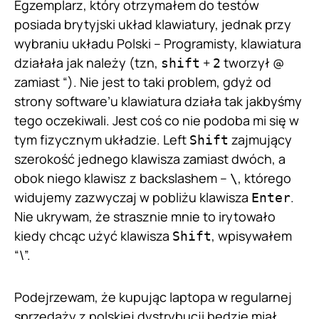
Egzemplarz, który otrzymałem do testów
posiada brytyjski układ klawiatury, jednak przy
wybraniu układu Polski – Programisty, klawiatura
działała jak należy (tzn,
+
tworzył @
shift
2
zamiast “). Nie jest to taki problem, gdyż od
strony software’u klawiatura działa tak jakbyśmy
tego oczekiwali. Jest coś co nie podoba mi się w
tym fizycznym układzie. Left
zajmujący
Shift
szerokość jednego klawisza zamiast dwóch, a
obok niego klawisz z backslashem –
, którego
\
widujemy zazwyczaj w pobliżu klawisza
.
Enter
Nie ukrywam, że strasznie mnie to irytowało
kiedy chcąc użyć klawisza
, wpisywałem
Shift
“\”.
Podejrzewam, że kupując laptopa w regularnej
sprzedaży z polskiej dystrybucji będzie miał