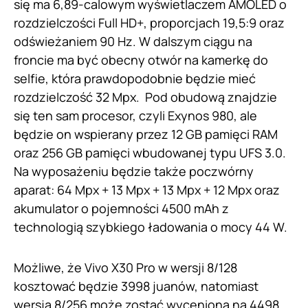
się ma 6,89-calowym wyświetlaczem AMOLED o
rozdzielczości Full HD+, proporcjach 19,5:9 oraz
odświeżaniem 90 Hz. W dalszym ciągu na
froncie ma być obecny otwór na kamerkę do
selfie, która prawdopodobnie będzie mieć
rozdzielczość 32 Mpx. Pod obudową znajdzie
się ten sam procesor, czyli Exynos 980, ale
będzie on wspierany przez 12 GB pamięci RAM
oraz 256 GB pamięci wbudowanej typu UFS 3.0.
Na wyposażeniu będzie także poczwórny
aparat: 64 Mpx + 13 Mpx + 13 Mpx + 12 Mpx oraz
akumulator o pojemności 4500 mAh z
technologią szybkiego ładowania o mocy 44 W.
Możliwe, że Vivo X30 Pro w wersji 8/128
kosztować będzie 3998 juanów, natomiast
wersja 8/256 może zostać wyceniona na 4498