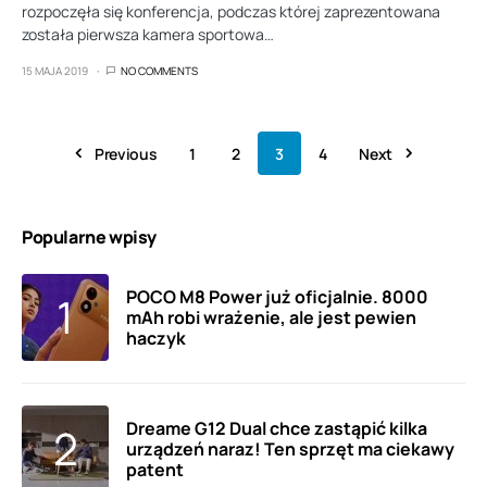
rozpoczęła się konferencja, podczas której zaprezentowana
została pierwsza kamera sportowa…
15 MAJA 2019
NO COMMENTS
Previous
1
2
3
4
Next
Popularne wpisy
POCO M8 Power już oficjalnie. 8000
mAh robi wrażenie, ale jest pewien
haczyk
Dreame G12 Dual chce zastąpić kilka
urządzeń naraz! Ten sprzęt ma ciekawy
patent