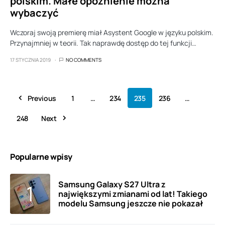
polskim. Małe opóźnienie można
wybaczyć
Wczoraj swoją premierę miał Asystent Google w języku polskim.
Przynajmniej w teorii. Tak naprawdę dostęp do tej funkcji…
17 STYCZNIA 2019
NO COMMENTS
Previous
1
…
234
235
236
…
248
Next
Popularne wpisy
Samsung Galaxy S27 Ultra z
największymi zmianami od lat! Takiego
modelu Samsung jeszcze nie pokazał