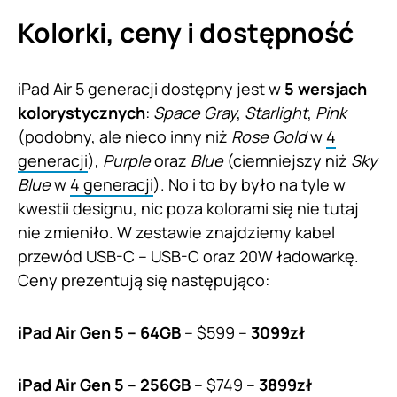
Kolorki, ceny i dostępność
iPad Air 5 generacji dostępny jest w
5 wersjach
kolorystycznych
:
Space Gray
,
Starlight
,
Pink
(podobny, ale nieco inny niż
Rose Gold
w
4
generacji
),
Purple
oraz
Blue
(ciemniejszy niż
Sky
Blue
w
4 generacji
). No i to by było na tyle w
kwestii designu, nic poza kolorami się nie tutaj
nie zmieniło. W zestawie znajdziemy kabel
przewód USB-C – USB-C oraz 20W ładowarkę.
Ceny prezentują się następująco:
iPad Air Gen 5 – 64GB
– $599 –
3099zł
iPad Air Gen 5 – 256GB
– $749 –
3899zł