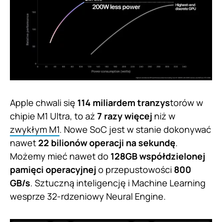
Apple chwali się
114 miliardem tranzys
torów w
chipie M1 Ultra, to aż
7 razy więcej
niż w
zwykłym M1
. Nowe SoC jest w stanie dokonywać
nawet
22 bilionów operacji na sekundę
.
Możemy mieć nawet do
128GB współdzielonej
pamięci operacyjnej
o przepustowości
800
GB/s
. Sztuczną inteligencję i Machine Learning
wesprze 32-rdzeniowy Neural Engine.