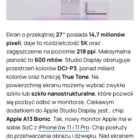
Ekran o przekątnej
27″
posiada
14,7 milionów
pixeli
, daje to rozdzielczość
5K
oraz
zagęszczenie na poziomie
218 ppi
. Maksymalna
jasność to
600 nitów
. Studio Display obsługuje
przestrzeń kolorów
DCI-P3
, ponad miliard
kolorów oraz funkcję
True Tone
. Na
powierzchnię ekranu możemy wybrać zwykłe
szkło lub
szkło nanostrukturalne
, które pozwoli
się pozbyć odbić w monitorze. Ciekawym
dodatkiem do Apple Studio Display jest… chip
Apple A13 Bionic
. Tak, nowy monitor Apple ma w
sobie SoC z
iPhone’ów 11 i 11 Pro
. Chip posłuży
do przetwarzania obrazu i dźwięku. Nad ekranem