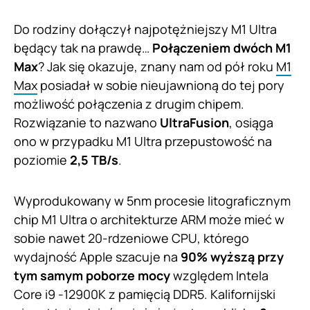
Do rodziny dołączył najpotężniejszy M1 Ultra
będący tak na prawdę…
Połączeniem dwóch M1
Max
? Jak się okazuje, znany nam od pół roku
M1
Max
posiadał w sobie nieujawnioną do tej pory
możliwość połączenia z drugim chipem.
Rozwiązanie to nazwano
UltraFusion
, osiąga
ono w przypadku M1 Ultra przepustowość na
poziomie
2,5 TB/s
.
Wyprodukowany w 5nm procesie litograficznym
chip M1 Ultra o architekturze ARM może mieć w
sobie nawet 20-rdzeniowe CPU, którego
wydajność Apple szacuje na
90% wyższą przy
tym samym poborze mocy
względem Intela
Core i9 -12900K z pamięcią DDR5. Kalifornijski