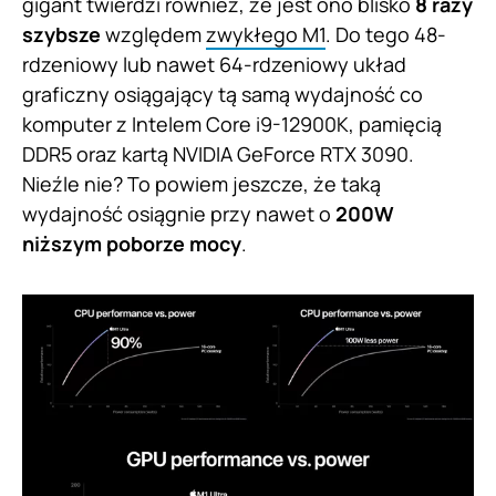
gigant twierdzi również, że jest ono blisko
8 razy
szybsze
względem
zwykłego M1
. Do tego 48-
rdzeniowy lub nawet 64-rdzeniowy układ
graficzny osiągający tą samą wydajność co
komputer z Intelem Core i9-12900K, pamięcią
DDR5 oraz kartą NVIDIA GeForce RTX 3090.
Nieźle nie? To powiem jeszcze, że taką
wydajność osiągnie przy nawet o
200W
niższym poborze mocy
.