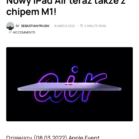
Nowy iPad Air teraz także z
chipem M1!
BY
SEBASTIAN PRUSIK
8 MARCA 2022
2 MINUTE READ
NO COMMENTS
Dzisiejszy (08.03.2022)
Apple Event