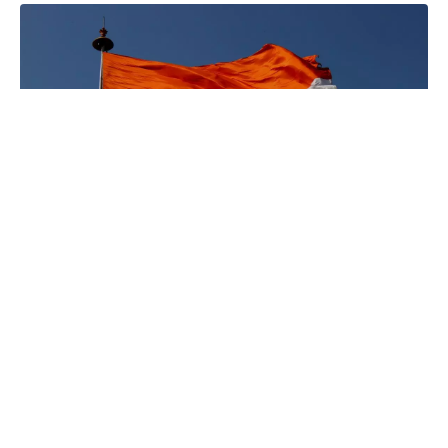
fot. Studio Art Smile z Pexels)
Nie muszę chyba tłumaczyć, że aktualnie na
rynku systemów mobilnych mamy jasną
sytuację, gdzie dominuje iOS oraz Android.
Żaden trzeci system nie może się przebić –
nawet z budżetem Microsoftu. Indie jednak