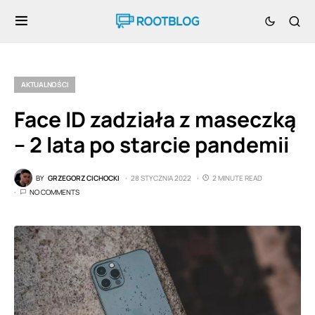
AKTUALNOŚCI
Face ID zadziała z maseczką
– 2 lata po starcie pandemii
BY
GRZEGORZ CICHOCKI
28 STYCZNIA 2022
2 MINUTE READ
NO COMMENTS