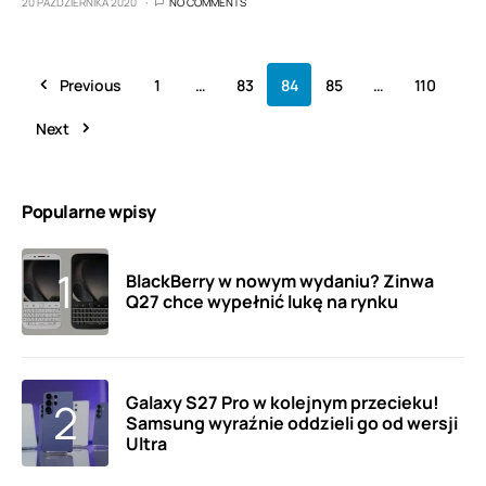
20 PAŹDZIERNIKA 2020
NO COMMENTS
Previous
1
…
83
84
85
…
110
Next
Popularne wpisy
BlackBerry w nowym wydaniu? Zinwa
Q27 chce wypełnić lukę na rynku
Galaxy S27 Pro w kolejnym przecieku!
Samsung wyraźnie oddzieli go od wersji
Ultra