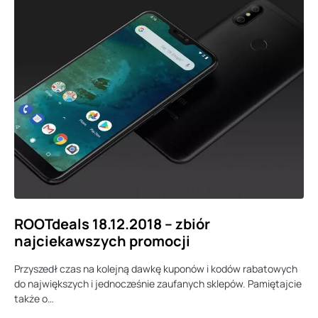
ROOTdeals 18.12.2018 – zbiór
najciekawszych promocji
Przyszedł czas na kolejną dawkę kuponów i kodów rabatowych
do największych i jednocześnie zaufanych sklepów. Pamiętajcie
także o…