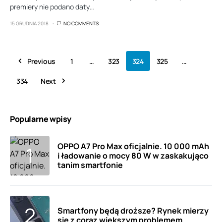
premiery nie podano daty…
15 GRUDNIA 2018
NO COMMENTS
Previous
1
…
323
324
325
…
334
Next
Popularne wpisy
OPPO A7 Pro Max oficjalnie. 10 000 mAh
i ładowanie o mocy 80 W w zaskakująco
tanim smartfonie
Smartfony będą droższe? Rynek mierzy
się z coraz większym problemem