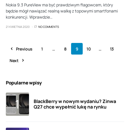
Nokia 9.3 PureView ma być prawdziwym flagowcem, który
będzie mógł nawiązać realną walkę z topowymi smartfonami
konkurencji. Wprawdzie…
21 KWIETNIA 2020
NO COMMENTS
Previous
1
…
8
9
10
…
13
Next
Popularne wpisy
BlackBerry w nowym wydaniu? Zinwa
Q27 chce wypełnić lukę na rynku