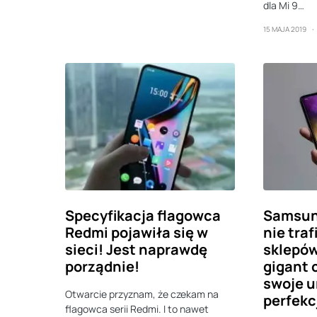
dla Mi 9…
15 MAJA 2019
Specyfikacja flagowca
Samsun
Redmi pojawiła się w
nie traf
sieci! Jest naprawdę
sklepów
porządnie!
gigant
swoje u
Otwarcie przyznam, że czekam na
perfekc
flagowca serii Redmi. I to nawet