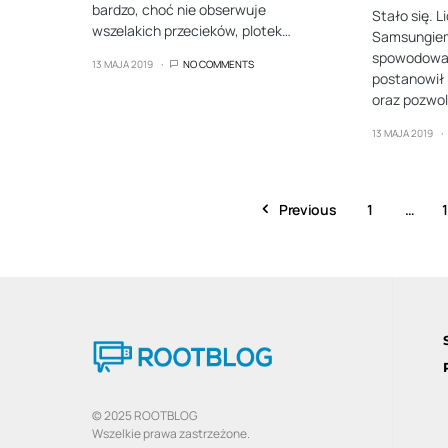
bardzo, choć nie obserwuje
Stało się. L
wszelakich przecieków, plotek…
Samsungiem
spowodowały
13 MAJA 2019
NO COMMENTS
postanowił 
oraz pozwol
13 MAJA 2019
Previous
1
…
© 2025 ROOTBLOG
Wszelkie prawa zastrzeżone.