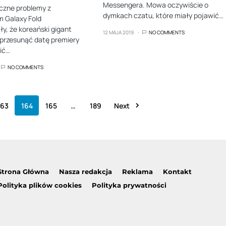
Messengera. Mowa oczywiście o
iczne problemy z
dymkach czatu, które miały pojawić…
 Galaxy Fold
, że koreański gigant
12 MAJA 2019
NO COMMENTS
przesunąć datę premiery
ić…
NO COMMENTS
163
164
165
…
189
Next
Strona Główna
Nasza redakcja
Reklama
Kontakt
Polityka plików cookies
Polityka prywatności