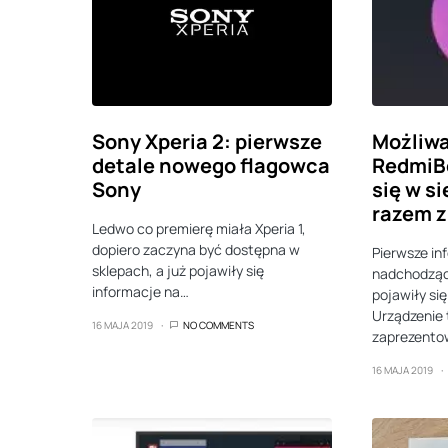
Sony Xperia 2: pierwsze
Możliwa
detale nowego flagowca
RedmiBo
Sony
się w si
razem 
Ledwo co premierę miała Xperia 1,
dopiero zaczyna być dostępna w
Pierwsze in
sklepach, a już pojawiły się
nadchodząc
informacje na…
pojawiły si
Urządzenie 
16 MAJA 2019
NO COMMENTS
zaprezento
16 MAJA 2019