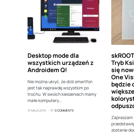
Desktop mode dla
skROOT:
wszystkich urządzeń z
Tryb Ks
Androidem Q!
się now
One Vis
Nie można ukryć, że dziś smartfon
będzie 
jest tak naprawdę wszystkim po
większej
trochu. W swoich kieszeniach mamy
kolorys
małe komputery…
odpuszc
15 MAJA 2019
0 COMMENTS
Zapraszam n
przedstawi
zostanie d