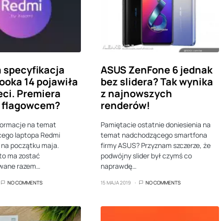
 specyfikacja
ASUS ZenFone 6 jednak
oka 14 pojawiła
bez slidera? Tak wynika
eci. Premiera
z najnowszych
z flagowcem?
renderów!
formacje na temat
Pamiętacie ostatnie doniesienia na
ego laptopa Redmi
temat nadchodzącego smartfona
ę na początku maja.
firmy ASUS? Przyznam szczerze, że
to ma zostać
podwójny slider był czymś co
wane razem…
naprawdę…
NO COMMENTS
15 MAJA 2019
NO COMMENTS