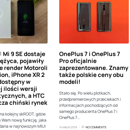
 Mi 9 SE dostaje
OnePlus 7 i OnePlus 7
iężyca, pojawiły
Pro oficjalnie
e render Motoroli
zaprezentowane. Znamy
ion, iPhone XR 2
także polskie ceny obu
dostępny w
modeli!
 ilości wersji
Stało się. Po wielu plotkach,
tycznych, a HTC
przedpremierowych przeciekach i
za chiński rynek
informacjach pochodzących od
samego producenta OnePlus 7 i
a kolejny skROOT, gdzie
OnePlus 7…
ę Wam nową funkcję, jaka
odana w najnowszym MIUI
14 MAJA 2019
NO COMMENTS