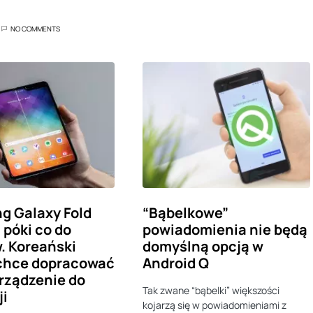
NO COMMENTS
g Galaxy Fold
“Bąbelkowe”
i póki co do
powiadomienia nie będą
. Koreański
domyślną opcją w
 chce dopracować
Android Q
rządzenie do
Tak zwane “bąbelki” większości
ji
kojarzą się w powiadomieniami z